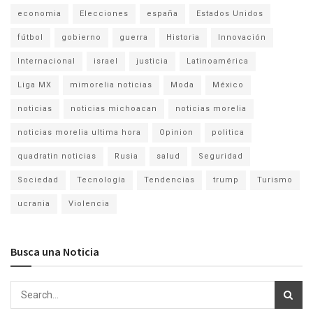
economia
Elecciones
españa
Estados Unidos
fútbol
gobierno
guerra
Historia
Innovación
Internacional
israel
justicia
Latinoamérica
Liga MX
mimorelia noticias
Moda
México
noticias
noticias michoacan
noticias morelia
noticias morelia ultima hora
Opinion
politica
quadratin noticias
Rusia
salud
Seguridad
Sociedad
Tecnología
Tendencias
trump
Turismo
ucrania
Violencia
Busca una Noticia