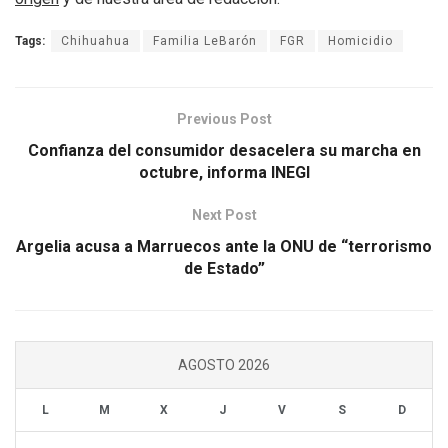
Tags:
Chihuahua
Familia LeBarón
FGR
Homicidio
Previous Post
Confianza del consumidor desacelera su marcha en
octubre, informa INEGI
Next Post
Argelia acusa a Marruecos ante la ONU de “terrorismo
de Estado”
AGOSTO 2026
L
M
X
J
V
S
D