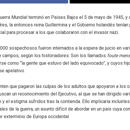
uerra Mundial terminó en Países Bajos el 5 de mayo de 1945, y
dres, la entonces reina Guillermina y el Gobierno holandés tenían
ial para procesar a los que colaboraron con el invasor nazi.
000 sospechosos fueron internados a la espera de juicio en var
 campos, según los historiadores. Son los llamados
foute men
irse como “la gente que estuvo del lado equivocado”, y cuyos hij
se apelativo.
nten que pagaron las culpas de los adultos que apoyaron a los 
scan un reconocimiento del Ejecutivo, al que se han dirigido var
 y el estigma sufridos tras la contienda. Ello implicaría incluirles
ales de la guerra, un asunto difícil de abordar en un país cuya co
or exterminio de Europa occidental.