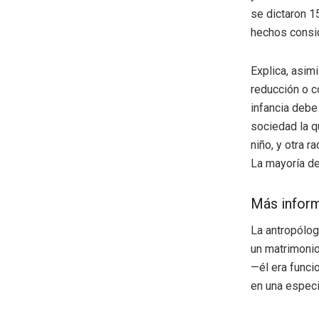
se dictaron 1
hechos consid
Explica, asimi
reducción o c
infancia debe
sociedad la q
niño, y otra r
La mayoría de 
Más infor
La antropólog
un matrimonio
—él era funci
en una especi