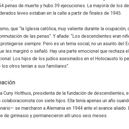
54 penas de muerte y hubo 39 ejecuciones. La mayoría de los d
erados leves estaban en la calle a partir de finales de 1945.
smo, que “la Iglesia católica, muy valiente durante la ocupación, 
onmutación de las penas”. Y añade: “Los descendientes eran niñ
 protegerse siempre. Pero es un tema social, no un asunto del Es
ue les marginó o señaló. Hay una parte emocional que rechaza el
acional. Los hijos de los judíos asesinados en el Holocausto lo p
los otros tenían a sus familiares”.
mación
a Cuny Holthuis, presidenta de la fundación de descendientes, 
 colaboracionista con siete hijos. Ella tenía apenas un año cuan
onario— se marcharon a Alemania en 1944 ante el avance aliado. 
e de gimnasio y permanecieron allí unos seis meses.