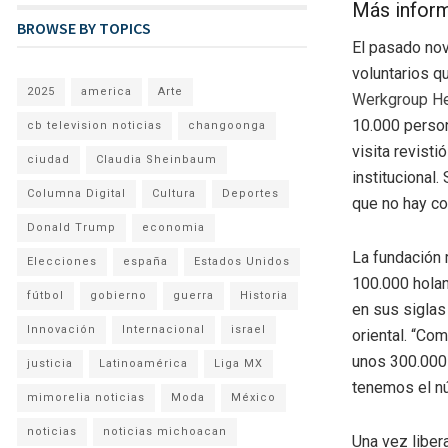
Más infor
BROWSE BY TOPICS
El pasado nov
voluntarios q
2025
america
Arte
Werkgroup He
10.000 person
cb television noticias
changoonga
visita revist
ciudad
Claudia Sheinbaum
institucional
Columna Digital
Cultura
Deportes
que no hay co
Donald Trump
economia
La fundación 
Elecciones
españa
Estados Unidos
100.000 holan
fútbol
gobierno
guerra
Historia
en sus siglas
Innovación
Internacional
israel
oriental. “Co
unos 300.000 
justicia
Latinoamérica
Liga MX
tenemos el nú
mimorelia noticias
Moda
México
noticias
noticias michoacan
Una vez liber