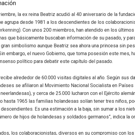
mación
iembre, la ex reina Beatriz acudió al 40 aniversario de la fundac
ue agrupa desde 1981 a los descendientes de los colaboracionis
rkenning
). Con unos 200 miembros, han atendido en los últimos
as que básicamente buscaban información de su pasado, y para 
ió gran simbolismo aunque Beatriz sea ahora una princesa sin pe
. Sin embargo, el nuevo Gobierno, que toma posesión este mes, 
nsenso político para debatir este capítulo del pasado.
recibe alrededor de 60.000 visitas digitales al año. Según sus d
deses se afiliaron al Movimiento Nacional Socialista en Países
 neerlandesas), y cerca de 25.000 lucharon con el Ejército alemán
mo hasta 1965 las familias holandesas solían tener tres niños, po
descendientes. Es una estimación a la baja, sin sumar a los ni
mero de hijos de holandesas y soldados germanos”, indica la or
ados, los colaboracionistas, diversos en su compromiso con los 