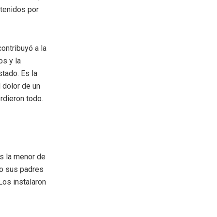
etenidos por
contribuyó a la
os y la
tado. Es la
 dolor de un
erdieron todo.
es la menor de
do sus padres
Los instalaron