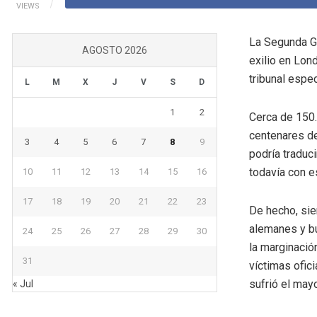
VIEWS
La Segunda G
AGOSTO 2026
exilio en Lon
tribunal espec
L
M
X
J
V
S
D
1
2
Cerca de 150.
centenares de
3
4
5
6
7
8
9
podría traduc
todavía con e
10
11
12
13
14
15
16
17
18
19
20
21
22
23
De hecho, sie
alemanes y bu
24
25
26
27
28
29
30
la marginación
31
víctimas ofici
sufrió el may
« Jul