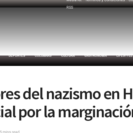
RSS
DEPORTES
COLUMNAS
CULTURA
GASTRONOMÍA
LIFESTYLE
ores del nazismo en 
al por la marginación
5 mins read