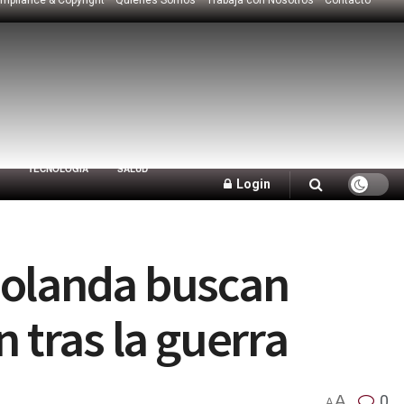
TECNOLOGÍA
SALUD
Login
Holanda buscan
 tras la guerra
A
0
A