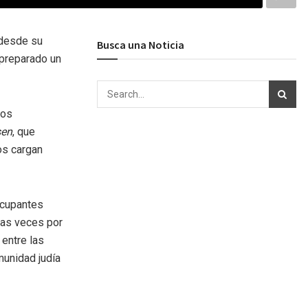
 desde su
Busca una Noticia
 preparado un
ios
sen
, que
os cargan
ocupantes
ias veces por
 entre las
munidad judía