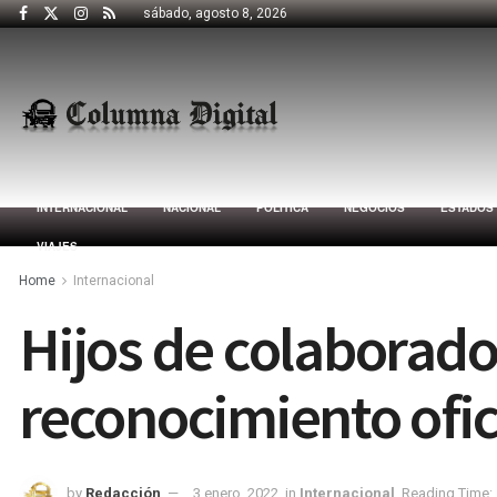
sábado, agosto 8, 2026
INTERNACIONAL
NACIONAL
POLÍTICA
NEGOCIOS
ESTADOS
VIAJES
Home
Internacional
Hijos de colaborad
reconocimiento ofici
by
Redacción
3 enero, 2022
in
Internacional
Reading Time: 