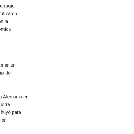
sufragio
tilizaron
n la
nómica
as en un
ija de
 a Alemania en
uerra.
 huyó para
ción