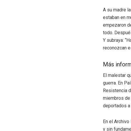
A su madre la
estaban en mu
empezaron de 
todo. Después 
Y subraya: “H
reconozcan es
Más infor
El malestar q
guerra. En Pa
Resistencia 
miembros de l
deportados a
En el Archivo
y sin fundame