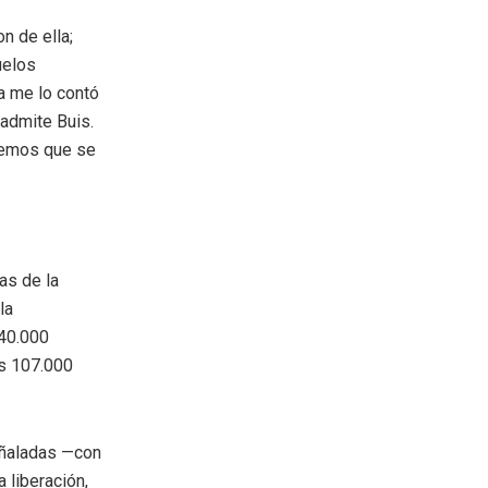
n de ella;
uelos
a me lo contó
 admite Buis.
eremos que se
as de la
la
40.000
os 107.000
eñaladas —con
 liberación,