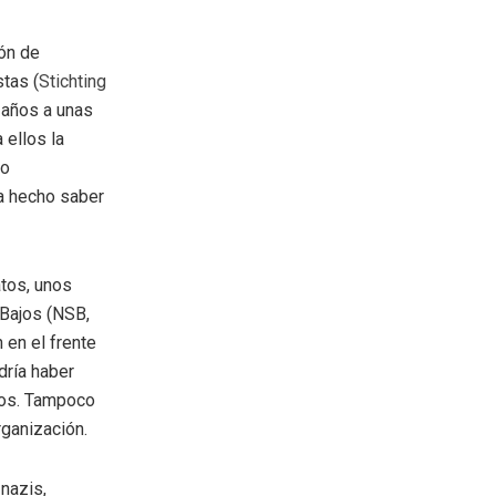
ión de
tas (
Stichting
 años a unas
ellos la
so
ha hecho saber
atos, unos
 Bajos (NSB,
 en el frente
dría haber
etos. Tampoco
ganización.
nazis,