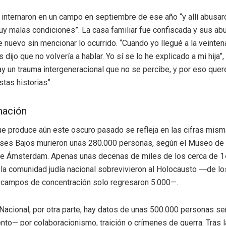
 internaron en un campo en septiembre de ese año “y allí abusaro
y malas condiciones”. La casa familiar fue confiscada y sus ab
nuevo sin mencionar lo ocurrido. “Cuando yo llegué a la veinten
dijo que no volvería a hablar. Yo sí se lo he explicado a mi hija”,
ay un trauma intergeneracional que no se percibe, y por eso qu
tas historias”.
mación
ue produce aún este oscuro pasado se refleja en las cifras mism
íses Bajos murieron unas 280.000 personas, según el Museo de 
de Ámsterdam. Apenas unas decenas de miles de los cerca de 1
a comunidad judía nacional sobrevivieron al Holocausto ―de l
 campos de concentración solo regresaron 5.000—.
 Nacional, por otra parte, hay datos de unas 500.000 personas s
nto— por colaboracionismo, traición o crímenes de guerra. Tras la