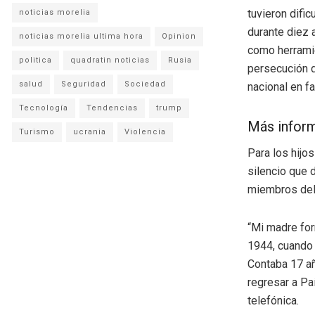
tuvieron difi
noticias morelia
durante diez a
noticias morelia ultima hora
Opinion
como herramie
politica
quadratin noticias
Rusia
persecución d
salud
Seguridad
Sociedad
nacional en fa
Tecnología
Tendencias
trump
Más infor
Turismo
ucrania
Violencia
Para los hijo
silencio que 
miembros del 
“Mi madre for
1944, cuando 
Contaba 17 añ
regresar a Pa
telefónica.