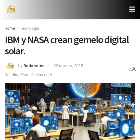
Home
Tecnología
IBM y NASA crean gemelo digital
solar.
by
Redacción
25 agosto, 2025
A
A
Reading Time: 3 mins read