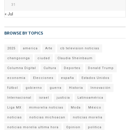
31
« Jul
BROWSE BY TOPICS
2025
america
Arte
cb television noticias
changoonga
ciudad
Claudia Sheinbaum
Columna Digital
Cultura
Deportes
Donald Trump
economia
Elecciones
españa
Estados Unidos
fútbol
gobierno
guerra
Historia
Innovación
Internacional
israel
justicia
Latinoamérica
Liga MX
mimorelia noticias
Moda
México
noticias
noticias michoacan
noticias morelia
noticias morelia ultima hora
Opinion
politica