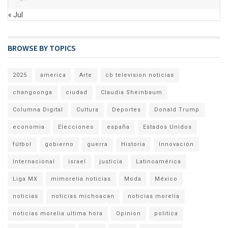
« Jul
BROWSE BY TOPICS
2025
america
Arte
cb television noticias
changoonga
ciudad
Claudia Sheinbaum
Columna Digital
Cultura
Deportes
Donald Trump
economia
Elecciones
españa
Estados Unidos
fútbol
gobierno
guerra
Historia
Innovación
Internacional
israel
justicia
Latinoamérica
Liga MX
mimorelia noticias
Moda
México
noticias
noticias michoacan
noticias morelia
noticias morelia ultima hora
Opinion
politica