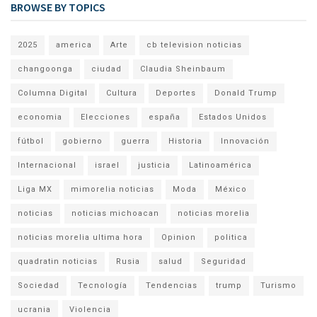
BROWSE BY TOPICS
2025
america
Arte
cb television noticias
changoonga
ciudad
Claudia Sheinbaum
Columna Digital
Cultura
Deportes
Donald Trump
economia
Elecciones
españa
Estados Unidos
fútbol
gobierno
guerra
Historia
Innovación
Internacional
israel
justicia
Latinoamérica
Liga MX
mimorelia noticias
Moda
México
noticias
noticias michoacan
noticias morelia
noticias morelia ultima hora
Opinion
politica
quadratin noticias
Rusia
salud
Seguridad
Sociedad
Tecnología
Tendencias
trump
Turismo
ucrania
Violencia