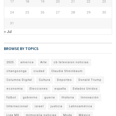
17
18
19
20
21
22
23
24
25
26
27
28
29
30
31
« Jul
BROWSE BY TOPICS
2025
america
Arte
cb television noticias
changoonga
ciudad
Claudia Sheinbaum
Columna Digital
Cultura
Deportes
Donald Trump
economia
Elecciones
españa
Estados Unidos
fútbol
gobierno
guerra
Historia
Innovación
Internacional
israel
justicia
Latinoamérica
Liga MX
mimorelia noticias
Moda
México