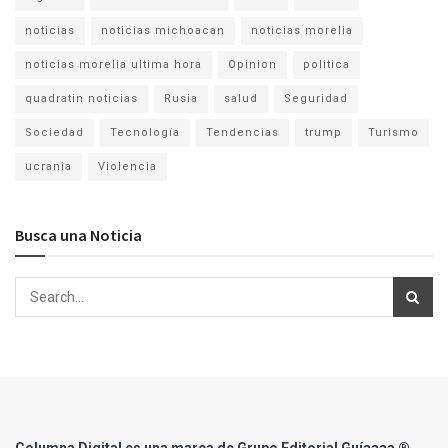
noticias
noticias michoacan
noticias morelia
noticias morelia ultima hora
Opinion
politica
quadratin noticias
Rusia
salud
Seguridad
Sociedad
Tecnología
Tendencias
trump
Turismo
ucrania
Violencia
Busca una Noticia
Columna Digital es una marca de Grupo Editorial Guíaaaa ®