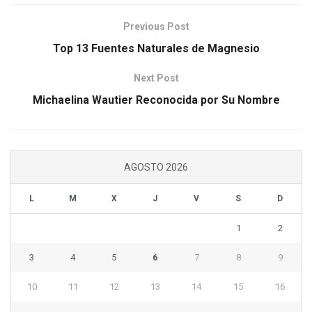
Previous Post
Top 13 Fuentes Naturales de Magnesio
Next Post
Michaelina Wautier Reconocida por Su Nombre
AGOSTO 2026
L
M
X
J
V
S
D
1
2
3
4
5
6
7
8
9
10
11
12
13
14
15
16