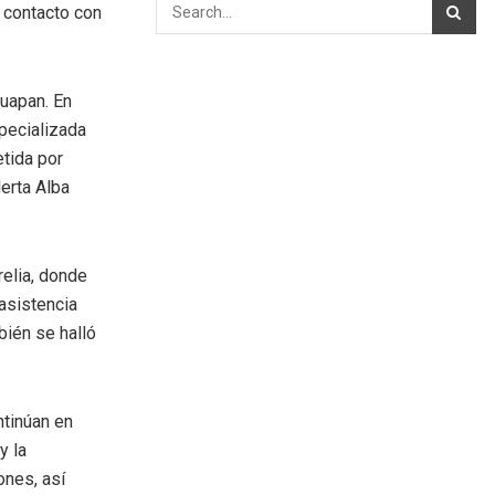
 contacto con
ruapan. En
specializada
tida por
lerta Alba
relia, donde
 asistencia
bién se halló
ntinúan en
y la
ones, así