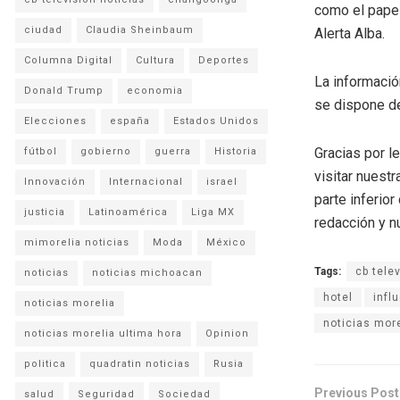
como el papel
ciudad
Claudia Sheinbaum
Alerta Alba.
Columna Digital
Cultura
Deportes
La informació
Donald Trump
economia
se dispone de
Elecciones
españa
Estados Unidos
Gracias por l
fútbol
gobierno
guerra
Historia
visitar nuestr
Innovación
Internacional
israel
parte inferio
justicia
Latinoamérica
Liga MX
redacción y n
mimorelia noticias
Moda
México
Tags:
cb tele
noticias
noticias michoacan
hotel
infl
noticias morelia
noticias mor
noticias morelia ultima hora
Opinion
politica
quadratin noticias
Rusia
Previous Post
salud
Seguridad
Sociedad