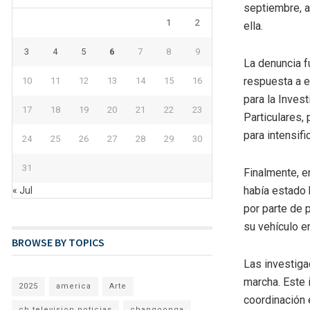
septiembre, a
1
2
ella.
3
4
5
6
7
8
9
La denuncia f
respuesta a e
10
11
12
13
14
15
16
para la Inves
17
18
19
20
21
22
23
Particulares,
para intensif
24
25
26
27
28
29
30
31
Finalmente, e
había estado 
« Jul
por parte de 
su vehículo en
BROWSE BY TOPICS
Las investiga
marcha. Este 
2025
america
Arte
coordinación 
cb television noticias
changoonga