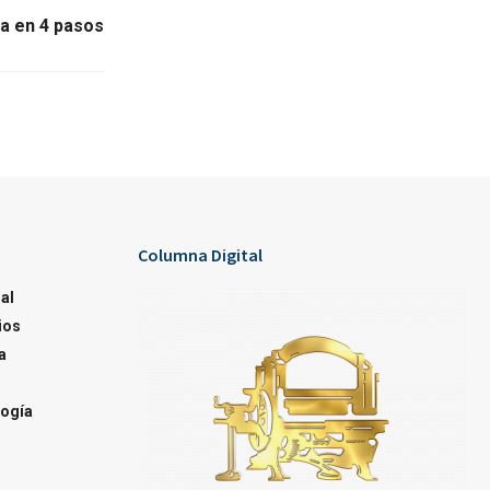
a en 4 pasos
Columna Digital
al
ios
a
ogía