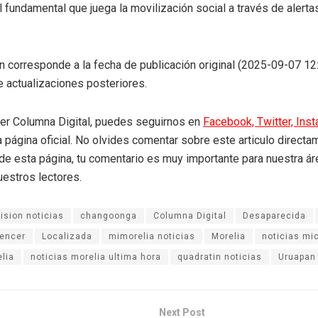
 fundamental que juega la movilización social a través de alerta
n corresponde a la fecha de publicación original (2025-09-07 12
 actualizaciones posteriores.
eer Columna Digital, puedes seguirnos en
Facebook,
Twitter,
Ins
a página oficial. No olvides comentar sobre este articulo directa
r de esta página, tu comentario es muy importante para nuestra á
uestros lectores.
vision noticias
changoonga
Columna Digital
Desaparecida
uencer
Localizada
mimorelia noticias
Morelia
noticias mi
elia
noticias morelia ultima hora
quadratin noticias
Uruapan
Next Post