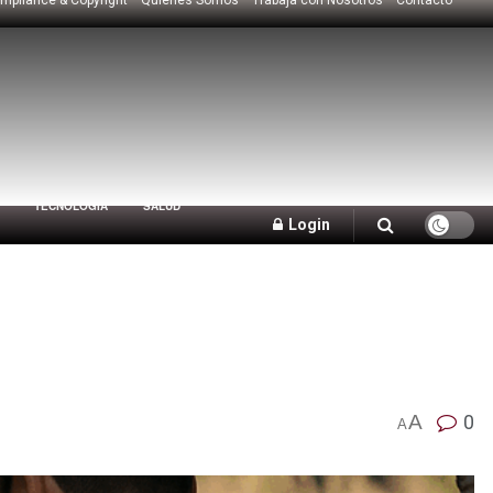
TECNOLOGÍA
SALUD
Login
A
0
A