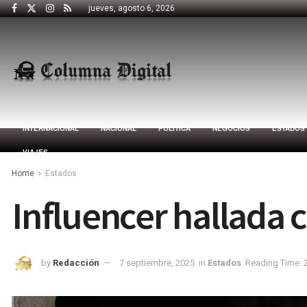
jueves, agosto 6, 2026
INTERNACIONAL
NACIONAL
POLÍTICA
NEGOCIOS
ESTADOS
VIAJES
Home
Estados
Influencer hallada c
by
Redacción
7 septiembre, 2025
in
Estados
Reading Time: 