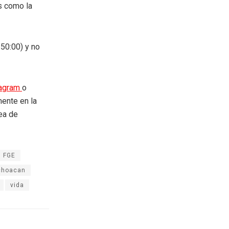
s como la
:50:00) y no
tagram
o
mente en la
rea de
FGE
choacan
vida