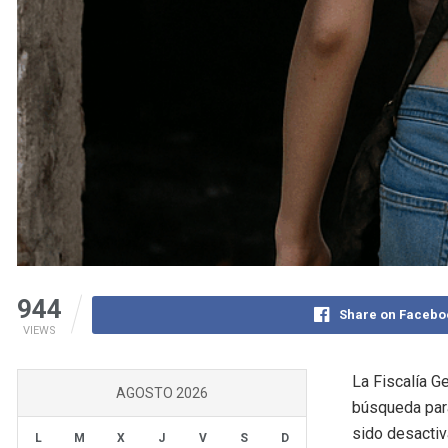
944
Share on Facebo
VIEWS
La Fiscalía G
AGOSTO 2026
búsqueda para
sido desactiv
L
M
X
J
V
S
D