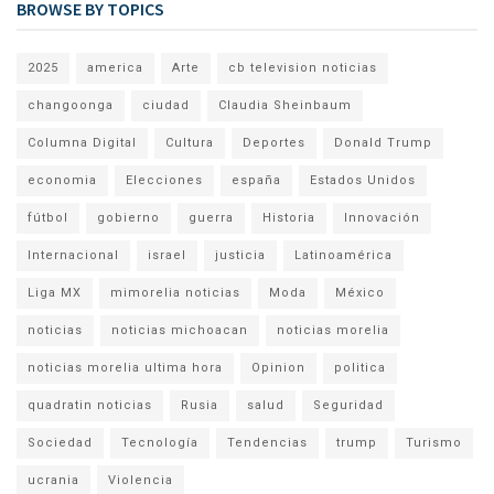
BROWSE BY TOPICS
2025
america
Arte
cb television noticias
changoonga
ciudad
Claudia Sheinbaum
Columna Digital
Cultura
Deportes
Donald Trump
economia
Elecciones
españa
Estados Unidos
fútbol
gobierno
guerra
Historia
Innovación
Internacional
israel
justicia
Latinoamérica
Liga MX
mimorelia noticias
Moda
México
noticias
noticias michoacan
noticias morelia
noticias morelia ultima hora
Opinion
politica
quadratin noticias
Rusia
salud
Seguridad
Sociedad
Tecnología
Tendencias
trump
Turismo
ucrania
Violencia