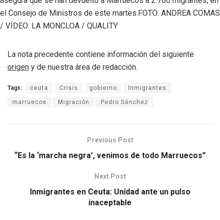
asegura que se han devuelto a Marruecos a 2.700 migrantes, en
el Consejo de Ministros de este martes.
FOTO: ANDREA COMAS
/ VÍDEO: LA MONCLOA / QUALITY
La nota precedente contiene información del siguiente
origen
y de nuestra área de redacción.
Tags:
ceuta
Crisis
gobierno
Inmigrantes
marruecos
Migración
Pedro Sánchez
Previous Post
“Es la ‘marcha negra’, venimos de todo Marruecos”
Next Post
Inmigrantes en Ceuta: Unidad ante un pulso
inaceptable