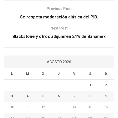
Previous Post
Se respeta moderación clásica del PIB.
Next Post
Blackstone y otros adquieren 24% de Banamex
AGOSTO 2026
L
M
X
J
V
S
D
1
2
3
4
5
6
7
8
9
10
11
12
13
14
15
16