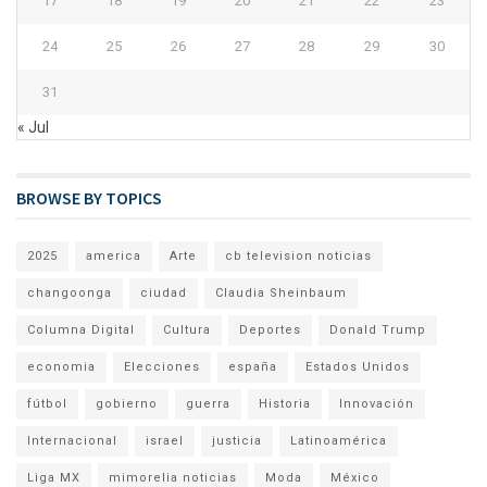
17
18
19
20
21
22
23
24
25
26
27
28
29
30
31
« Jul
BROWSE BY TOPICS
2025
america
Arte
cb television noticias
changoonga
ciudad
Claudia Sheinbaum
Columna Digital
Cultura
Deportes
Donald Trump
economia
Elecciones
españa
Estados Unidos
fútbol
gobierno
guerra
Historia
Innovación
Internacional
israel
justicia
Latinoamérica
Liga MX
mimorelia noticias
Moda
México