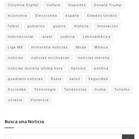
Columna Digital
Cultura
Deportes
Donald Trump
economia
Elecciones
españa
Estados Unidos
fútbol
gobierno
guerra
Historia
Innovación
Internacional
israel
justicia
Latinoamérica
Liga MX
mimorelia noticias
Moda
México
noticias
noticias michoacan
noticias morelia
noticias morelia ultima hora
Opinion
politica
quadratin noticias
Rusia
salud
Seguridad
Sociedad
Tecnología
Tendencias
trump
Turismo
ucrania
Violencia
Busca una Noticia