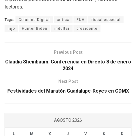
lectores.
Tags:
Columna Digital
crítica
EUA
fiscal especial
hijo
Hunter Biden
indultar
presidente
Previous Post
Claudia Sheinbaum: Conferencia en Directo 8 de enero
2024
Next Post
Festividades del Maratón Guadalupe-Reyes en CDMX
AGOSTO 2026
L
M
X
J
V
S
D