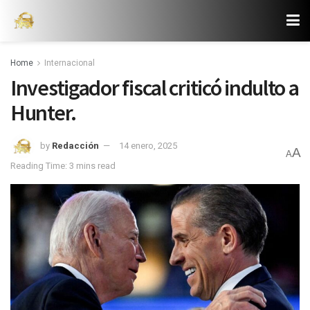
Home
Internacional
Investigador fiscal criticó indulto a
Hunter.
by
Redacción
14 enero, 2025
A
A
Reading Time: 3 mins read