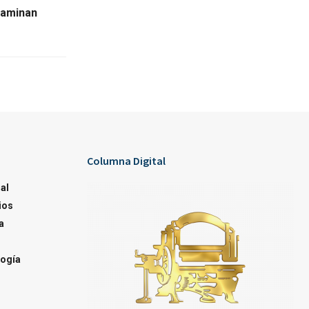
taminan
Columna Digital
al
ios
a
ogía