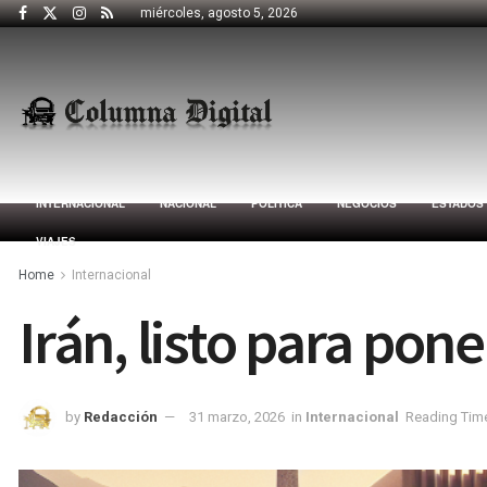
miércoles, agosto 5, 2026
INTERNACIONAL
NACIONAL
POLÍTICA
NEGOCIOS
ESTADOS
VIAJES
Home
Internacional
Irán, listo para poner
by
Redacción
31 marzo, 2026
in
Internacional
Reading Time