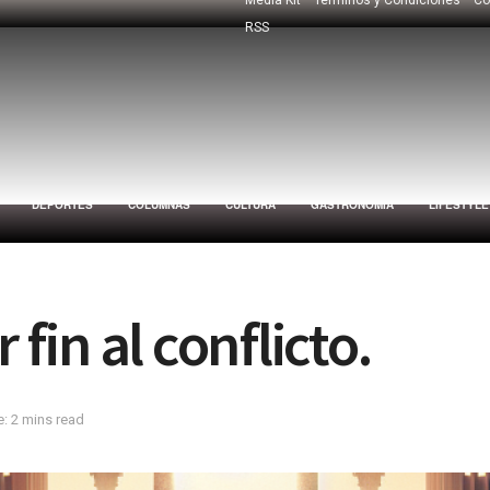
RSS
DEPORTES
COLUMNAS
CULTURA
GASTRONOMÍA
LIFESTYLE
 fin al conflicto.
: 2 mins read