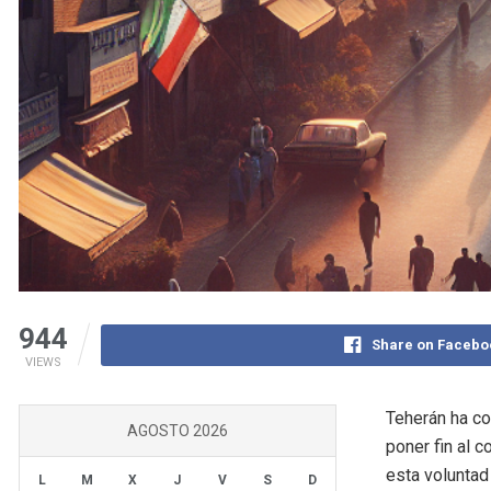
944
Share on Facebo
VIEWS
Teherán ha co
AGOSTO 2026
poner fin al c
esta voluntad 
L
M
X
J
V
S
D