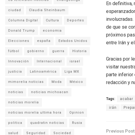
En definitiva,
ciudad
Claudia Sheinbaum
esperanzador,
involucradas.
Columna Digital
Cultura
Deportes
de que se con
Donald Trump
economia
próximos paso
Elecciones
españa
Estados Unidos
entre Irán y e
fútbol
gobierno
guerra
Historia
Gracias por l
Innovación
Internacional
israel
visitar nuestr
justicia
Latinoamérica
Liga MX
parte inferio
redacción y n
mimorelia noticias
Moda
México
noticias
noticias michoacan
Tags:
acabar
noticias morelia
irán
Prepa
noticias morelia ultima hora
Opinion
politica
quadratin noticias
Rusia
Previous Post
salud
Seguridad
Sociedad