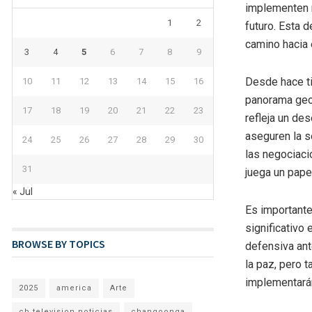
implementen m
1
2
futuro. Esta 
camino hacia e
3
4
5
6
7
8
9
Desde hace ti
10
11
12
13
14
15
16
panorama geop
17
18
19
20
21
22
23
refleja un de
aseguren la s
24
25
26
27
28
29
30
las negociacio
31
juega un papel
« Jul
Es importante
significativo
BROWSE BY TOPICS
defensiva ant
la paz, pero 
implementarán
2025
america
Arte
cb television noticias
changoonga