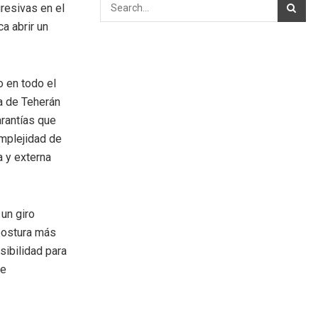
resivas en el
a abrir un
o en todo el
a de Teherán
arantías que
omplejidad de
a y externa
un giro
 postura más
sibilidad para
se