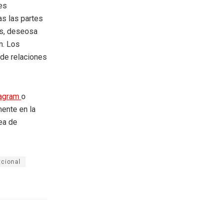
 es
as las partes
os, deseosa
n. Los
de relaciones
tagram
o
mente en la
rea de
acional