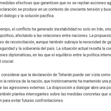
edidas efectivas que garanticen que no se repitan acciones ag
declaración se produce en un contexto de creciente tensión y busc
l diálogo y la solución pacífica.
empo, el conflicto ha generado inestabilidad no solo en Irán, sin
olítico, afectando a las relaciones entre naciones. La propuest
seo de reconciliación, aunque también subraya la necesidad de g
eguridad y la soberanía del país. La situación actual resalta la c
nes diplomáticas, en las que el equilibrio entre la política intern
 crucial.
 considerar que la declaración de Teherán puede ser vista como 
 en la retórica de la nación, que históricamente ha mantenido una
e las agresiones externas. La disposición a dialogar abre una po
también plantea interrogantes sobre las medidas concretas que 
 para evitar futuras confrontaciones.