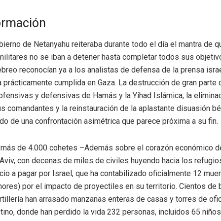
ormación
bierno de Netanyahu reiteraba durante todo el día el mantra de q
ilitares no se iban a detener hasta completar todos sus objetivo
ebreo reconocían ya a los analistas de defensa de la prensa israe
 prácticamente cumplida en Gaza. La destrucción de gran parte 
fensivas y defensivas de Hamás y la Yihad Islámica, la eliminac
 comandantes y la reinstauración de la aplastante disuasión bél
ado de una confrontación asimétrica que parece próxima a su fin.
e más de 4.000 cohetes –Además sobre el corazón económico del
 Aviv, con decenas de miles de civiles huyendo hacia los refugi
ecio a pagar por Israel, que ha contabilizado oficialmente 12 muer
ores) por el impacto de proyectiles en su territorio. Cientos d
rtillería han arrasado manzanas enteras de casas y torres de ofic
tino, donde han perdido la vida 232 personas, incluidos 65 niños