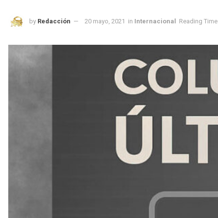
by
Redacción
20 mayo, 2021
in
Internacional
Reading Time: