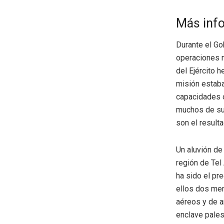
Más inf
Durante el Go
operaciones m
del Ejército h
misión estaba
capacidades o
muchos de sus
son el result
Un aluvión d
región de Tel
ha sido el pr
ellos dos men
aéreos y de a
enclave pales