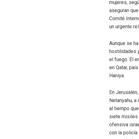
mujeres, segú
aseguran que 
Comité Intern
un urgente re
Aunque se ha 
hostilidades y
el fuego. El 
en Qatar, paí
Haniya.
En Jerusalén,
Netanyahu, a 
al tiempo que
siete misiles
ofensiva isra
con la policí