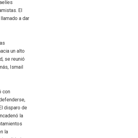
aelíes
amistas. El
 llamado a dar
las
hacia un alto
d, se reunió
más, Ismail
ó con
 defenderse,
El disparo de
encadenó la
entamientos
n la