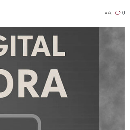
A
0
A