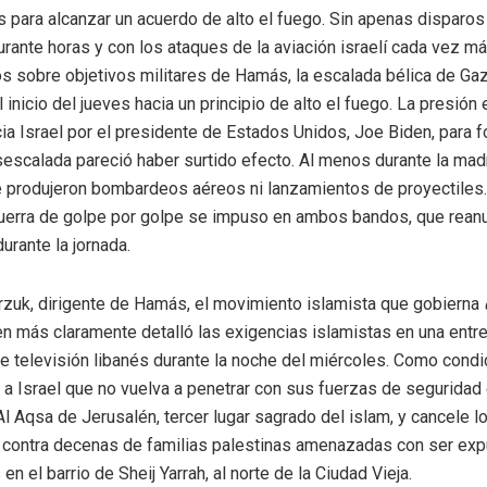
 para alcanzar un acuerdo de alto el fuego. Sin apenas disparo
durante horas y con los ataques de la aviación israelí cada vez 
s sobre objetivos militares de Hamás, la escalada bélica de Ga
inicio del jueves hacia un principio de alto el fuego. La presión e
ia Israel por el presidente de Estados Unidos, Joe Biden, para f
escalada pareció haber surtido efecto. Al menos durante la ma
se produjeron bombardeos aéreos ni lanzamientos de proyectiles.
guerra de golpe por golpe se impuso en ambos bandos, que rean
urante la jornada.
zuk, dirigente de Hamás, el movimiento islamista que gobierna
en más claramente detalló las exigencias islamistas en una entre
de televisión libanés durante la noche del miércoles. Como condi
a Israel que no vuelva a penetrar con sus fuerzas de seguridad 
l Aqsa de Jerusalén, tercer lugar sagrado del islam, y cancele 
 contra decenas de familias palestinas amenazadas con ser ex
en el barrio de Sheij Yarrah, al norte de la Ciudad Vieja.