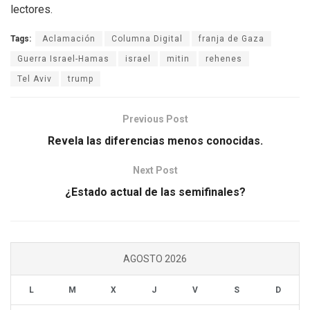
lectores.
Tags:
Aclamación
Columna Digital
franja de Gaza
Guerra Israel-Hamas
israel
mitin
rehenes
Tel Aviv
trump
Previous Post
Revela las diferencias menos conocidas.
Next Post
¿Estado actual de las semifinales?
AGOSTO 2026
L
M
X
J
V
S
D