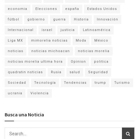
economia
Elecciones
españa
Estados Unidos
fútbol
gobierno
guerra
Historia
Innovación
Internacional
israel
justicia
Latinoamérica
Liga MX
mimorelia noticias
Moda
México
noticias
noticias michoacan
noticias morelia
noticias morelia ultima hora
Opinion
politica
quadratin noticias
Rusia
salud
Seguridad
Sociedad
Tecnología
Tendencias
trump
Turismo
ucrania
Violencia
Busca una Noticia