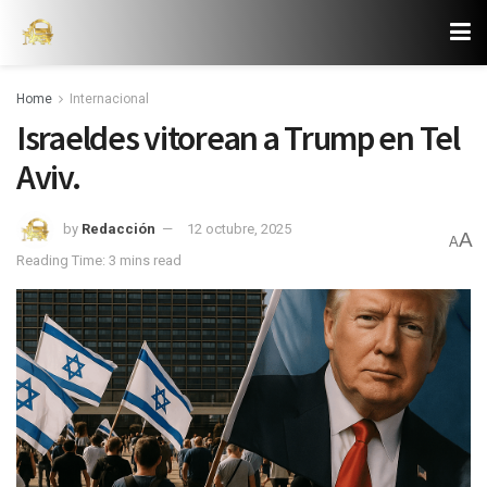
Home
Internacional
Israeldes vitorean a Trump en Tel
Aviv.
by
Redacción
12 octubre, 2025
A
A
Reading Time: 3 mins read