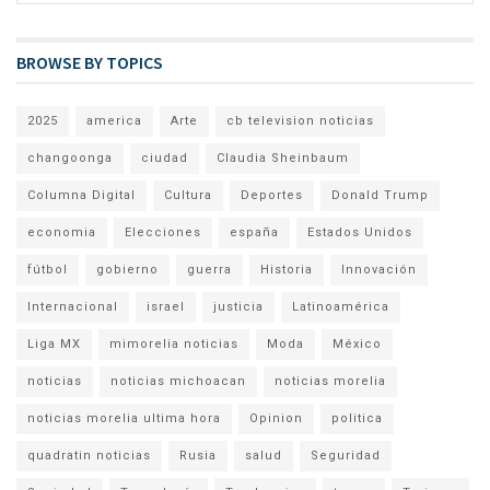
BROWSE BY TOPICS
2025
america
Arte
cb television noticias
changoonga
ciudad
Claudia Sheinbaum
Columna Digital
Cultura
Deportes
Donald Trump
economia
Elecciones
españa
Estados Unidos
fútbol
gobierno
guerra
Historia
Innovación
Internacional
israel
justicia
Latinoamérica
Liga MX
mimorelia noticias
Moda
México
noticias
noticias michoacan
noticias morelia
noticias morelia ultima hora
Opinion
politica
quadratin noticias
Rusia
salud
Seguridad