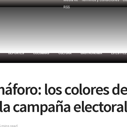
RSS
DEPORTES
COLUMNAS
CULTURA
GASTRONOMÍA
LIFESTYLE
áforo: los colores de
 la campaña electora
5 mins read