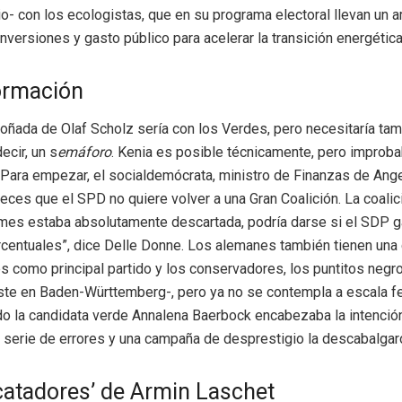
o- con los ecologistas, que en su programa electoral llevan un 
nversiones y gasto público para acelerar la transición energética
ormación
soñada de Olaf Scholz sería con los Verdes, pero necesitaría tam
ecir, un s
emáforo
. Kenia es posible técnicamente, pero improba
. Para empezar, el socialdemócrata, ministro de Finanzas de Ang
veces que el SPD no quiere volver a una Gran Coalición. La coalici
mes estaba absolutamente descartada, podría darse si el SDP g
centuales”, dice Delle Donne. Los alemanes también tienen una c
s como principal partido y los conservadores, los puntitos negr
te en Baden-Württemberg-, pero ya no se contempla a escala fe
ndo la candidata verde Annalena Baerbock encabezaba la intenció
 serie de errores y una campaña de desprestigio la descabalgar
catadores’ de Armin Laschet