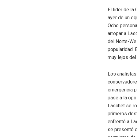
El líder de l
ayer de un e
Ocho personas
arropar a Las
del Norte-Wes
popularidad. 
muy lejos de
Los analistas
conservadores
emergencia pa
pase a la opo
Laschet se ro
primeros dest
enfrentó a La
se presentó c