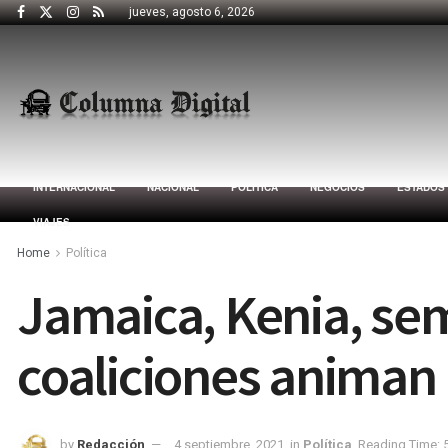
jueves, agosto 6, 2026
INTERNACIONAL
NACIONAL
POLÍTICA
NEGOCIOS
ESTADOS
VIAJES
Home
Política
Jamaica, Kenia, sem
coaliciones animan
by
Redacción
4 septiembre, 2021
in
Política
Reading Time: 