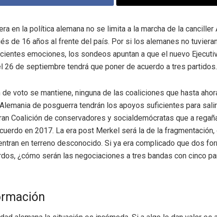
ra en la política alemana no se limita a la marcha de la canciller
s de 16 años al frente del país. Por si los alemanes no tuviera
icientes emociones, los sondeos apuntan a que el nuevo Ejecuti
el 26 de septiembre tendrá que poner de acuerdo a tres partidos.
ón de voto se mantiene, ninguna de las coaliciones que hasta ahor
Alemania de posguerra tendrán los apoyos suficientes para salir
ran Coalición de conservadores y socialdemócratas que a regañ
cuerdo en 2017. La era post Merkel será la de la fragmentación,
entran en terreno desconocido. Si ya era complicado que dos f
rdos, ¿cómo serán las negociaciones a tres bandas con cinco pa
ormación