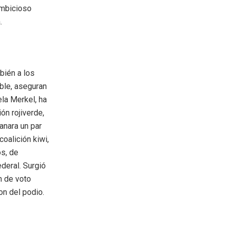
ambicioso
.
bién a los
ble, aseguran
ela Merkel, ha
ón rojiverde,
anara un par
oalición kiwi,
os, de
deral. Surgió
n de voto
on del podio.