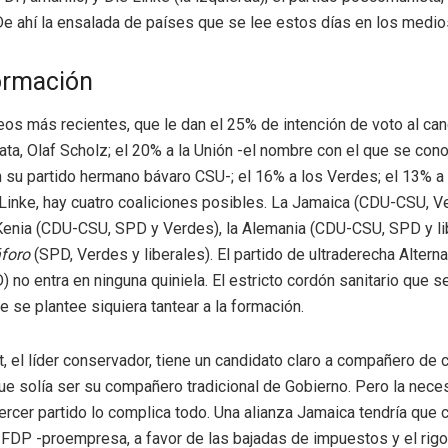
e ahí la ensalada de países que se lee estos días en los medi
ormación
os más recientes, que le dan el 25% de intención de voto al ca
ta, Olaf Scholz; el 20% a la Unión -el nombre con el que se con
 su partido hermano bávaro CSU-; el 16% a los Verdes; el 13% a 
 Linke, hay cuatro coaliciones posibles. La Jamaica (CDU-CSU, V
a Kenia (CDU-CSU, SPD y Verdes), la Alemania (CDU-CSU, SPD y lib
foro
(SPD, Verdes y liberales). El partido de ultraderecha Alterna
 no entra en ninguna quiniela. El estricto cordón sanitario que se
e se plantee siquiera tantear a la formación.
, el líder conservador, tiene un candidato claro a compañero de c
 que solía ser su compañero tradicional de Gobierno. Pero la nec
tercer partido lo complica todo. Una alianza Jamaica tendría que 
 FDP -proempresa, a favor de las bajadas de impuestos y el rigo