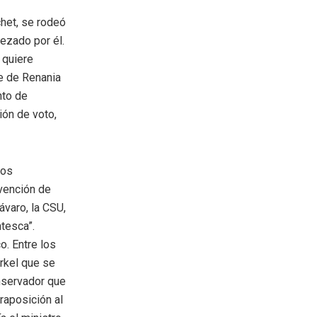
chet, se rodeó
ezado por él.
 quiere
te de Renania
nto de
ión de voto,
los
vención de
ávaro, la CSU,
ntesca”.
o. Entre los
rkel que se
onservador que
raposición al