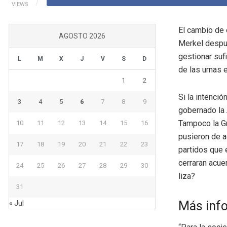
VIEWS
El cambio de e
AGOSTO 2026
Merkel despué
gestionar suf
L
M
X
J
V
S
D
de las urnas 
1
2
Si la intenci
3
4
5
6
7
8
9
gobernado la 
Tampoco la G
10
11
12
13
14
15
16
pusieron de a
17
18
19
20
21
22
23
partidos que 
cerraran acue
24
25
26
27
28
29
30
liza?
31
Más inf
« Jul