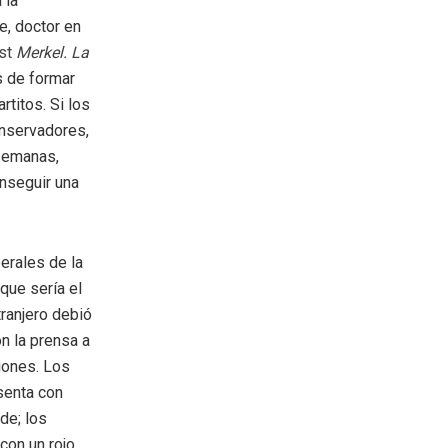
 la
e, doctor en
st
Merkel. La
s de formar
titos. Si los
onservadores,
 semanas,
onseguir una
erales de la
que sería el
tranjero debió
n la prensa a
iones. Los
senta con
de; los
 con un rojo