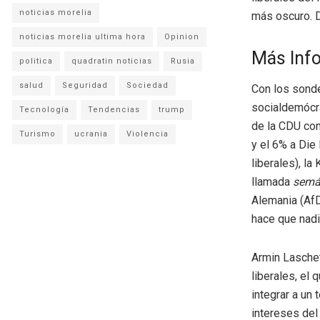
noticias morelia
más oscuro. D
noticias morelia ultima hora
Opinion
Más Inf
politica
quadratin noticias
Rusia
salud
Seguridad
Sociedad
Con los sonde
socialdemócra
Tecnología
Tendencias
trump
de la CDU con
Turismo
ucrania
Violencia
y el 6% a Die
liberales), l
llamada
semá
Alemania (AfD)
hace que nadi
Armin Laschet
liberales, el
integrar a un 
intereses del