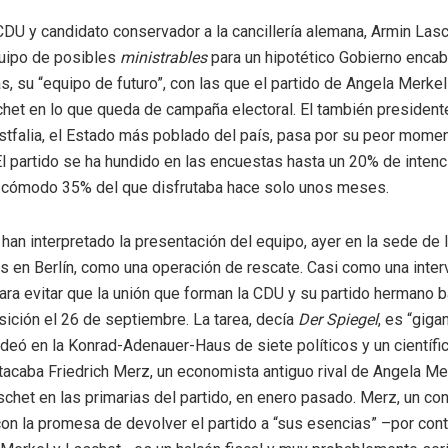
a CDU y candidato conservador a la cancillería alemana, Armin Las
quipo de posibles
ministrables
para un hipotético Gobierno encab
, su “equipo de futuro”, con las que el partido de Angela Merkel
chet en lo que queda de campaña electoral. El también presiden
tfalia, el Estado más poblado del país, pasa por su peor mome
El partido se ha hundido en las encuestas hasta un 20% de intenc
l cómodo 35% del que disfrutaba hace solo unos meses.
 han interpretado la presentación del equipo, ayer en la sede de 
 en Berlín, como una operación de rescate. Casi como una inter
ra evitar que la unión que forman la CDU y su partido hermano b
sición el 26 de septiembre. La tarea, decía
Der Spiegel
, es “giga
deó en la Konrad-Adenauer-Haus de siete políticos y un científic
acaba Friedrich Merz, un economista antiguo rival de Angela Me
schet en las primarias del partido, en enero pasado. Merz, un c
on la promesa de devolver el partido a “sus esencias” –por cont