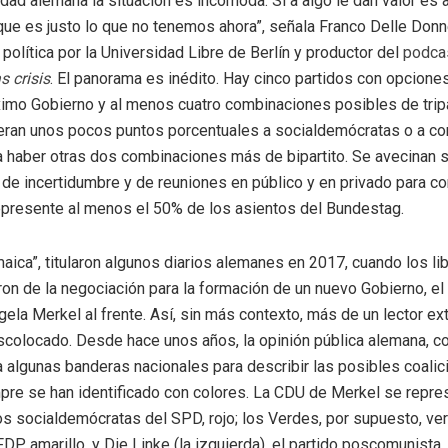
dad alemana la situación es incómoda. Si a algo le dan valor es a
que es justo lo que no tenemos ahora”, señala Franco Delle Donn
política por la Universidad Libre de Berlín y productor del
podca
s crisis
. El panorama es inédito. Hay cinco partidos con opcione
ximo Gobierno y al menos cuatro combinaciones posibles de tripar
eran unos pocos puntos porcentuales a socialdemócratas o a c
a haber otras dos combinaciones más de bipartito. Se avecinan
de incertidumbre y de reuniones en público y en privado para c
epresente al menos el 50% de los asientos del Bundestag.
aica”, titularon algunos diarios alemanes en 2017, cuando los lib
ron de la negociación para la formación de un nuevo Gobierno, el 
gela Merkel al frente. Así, sin más contexto, más de un lector ex
colocado. Desde hace unos años, la opinión pública alemana, co
a algunas banderas nacionales para describir las posibles coalic
pre se han identificado con colores. La CDU de Merkel se repre
los socialdemócratas del SPD, rojo; los Verdes, por supuesto, ver
FDP, amarillo, y Die Linke (la izquierda), el partido poscomunista,