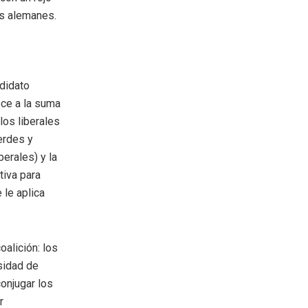
os alemanes.
ndidato
oce a la suma
los liberales
erdes y
erales) y la
tiva para
 le aplica
oalición: los
esidad de
conjugar los
r