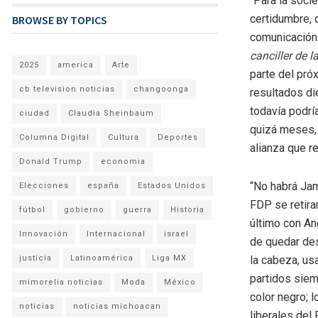
“Para la socie
certidumbre, 
BROWSE BY TOPICS
comunicación 
canciller de la
2025
america
Arte
parte del pró
cb television noticias
changoonga
resultados di
todavía podrí
ciudad
Claudia Sheinbaum
quizá meses, 
Columna Digital
Cultura
Deportes
alianza que r
Donald Trump
economia
“No habrá Jam
Elecciones
españa
Estados Unidos
FDP se retira
fútbol
gobierno
guerra
Historia
último con An
Innovación
Internacional
israel
de quedar des
justicia
Latinoamérica
Liga MX
la cabeza, us
partidos siem
mimorelia noticias
Moda
México
color negro; 
noticias
noticias michoacan
liberales del 