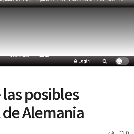
TECNOLOGÍA
SALUD
Login
 las posibles
l de Alemania
A
0
A