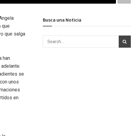
 Angela
Busca una Noticia
n que
vo que salga
a han
 adelante.
adientes se
 con unos
ormaciones
rtidos en