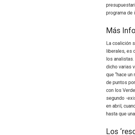
presupuestari
programa de i
Más Inf
La coalición 
liberales, es d
los analistas
dicho varias 
que “hace un 
de puntos por
con los Verde
segundo -exis
en abril, cua
hasta que una
Los ‘res