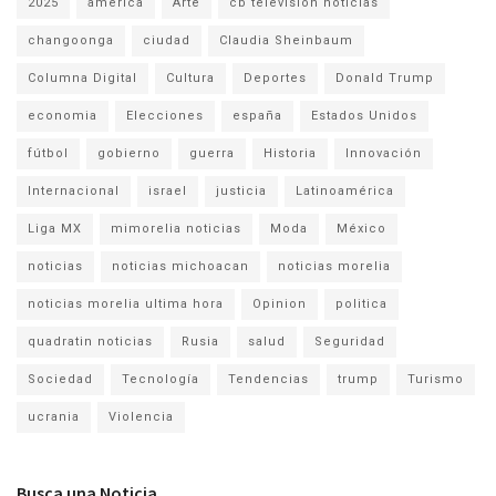
2025
america
Arte
cb television noticias
changoonga
ciudad
Claudia Sheinbaum
Columna Digital
Cultura
Deportes
Donald Trump
economia
Elecciones
españa
Estados Unidos
fútbol
gobierno
guerra
Historia
Innovación
Internacional
israel
justicia
Latinoamérica
Liga MX
mimorelia noticias
Moda
México
noticias
noticias michoacan
noticias morelia
noticias morelia ultima hora
Opinion
politica
quadratin noticias
Rusia
salud
Seguridad
Sociedad
Tecnología
Tendencias
trump
Turismo
ucrania
Violencia
Busca una Noticia