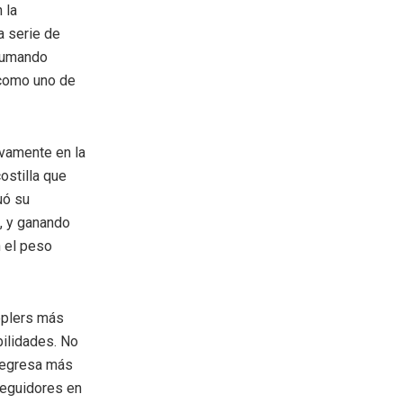
 la
a serie de
 sumando
 como uno de
evamente en la
ostilla que
uó su
s, y ganando
n el peso
pplers más
bilidades. No
 regresa más
seguidores en