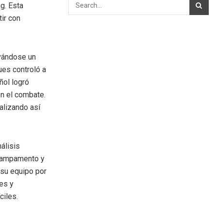
g. Esta
ir con
vándose un
ues controló a
ñol logró
en el combate.
alizando así
álisis
 campamento y
a su equipo por
es y
ciles.