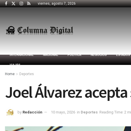
viernes, agosto 7, 2026
INTERNACIONAL
NACIONAL
POLÍTICA
NEGOCIOS
ESTADOS
VIAJES
Home
Deportes
Joel Álvarez acepta 
by
Redacción
10 mayo, 2026
in
Deportes
Reading Time: 2 m