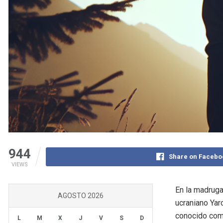
944
Share on Facebo
VIEWS
En la madruga
AGOSTO 2026
ucraniano Yar
conocido como
L
M
X
J
V
S
D