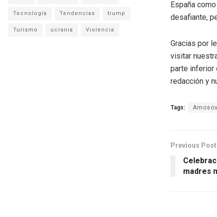
España como a
Tecnología
Tendencias
trump
desafiante, p
Turismo
ucrania
Violencia
Gracias por l
visitar nuestr
parte inferio
redacción y n
Tags:
Amoso
Previous Post
Celebrac
madres m