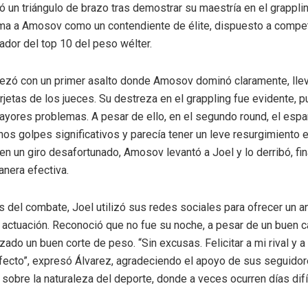
 un triángulo de brazo tras demostrar su maestría en el grapplin
irma a Amosov como un contendiente de élite, dispuesto a compet
hador del top 10 del peso wélter.
ezó con un primer asalto donde Amosov dominó claramente, lle
arjetas de los jueces. Su destreza en el grappling fue evidente, p
ayores problemas. A pesar de ello, en el segundo round, el espa
nos golpes significativos y parecía tener un leve resurgimiento 
en un giro desafortunado, Amosov levantó a Joel y lo derribó, fin
anera efectiva.
del combate, Joel utilizó sus redes sociales para ofrecer un an
 actuación. Reconoció que no fue su noche, a pesar de un buen
zado un buen corte de peso. “Sin excusas. Felicitar a mi rival y 
rfecto”, expresó Álvarez, agradeciendo el apoyo de sus seguidor
 sobre la naturaleza del deporte, donde a veces ocurren días difí