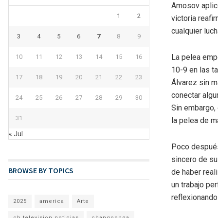
Amosov aplicó
1
2
victoria reaf
cualquier luc
3
4
5
6
7
8
9
La pelea emp
10
11
12
13
14
15
16
10-9 en las t
17
18
19
20
21
22
23
Álvarez sin m
conectar algu
24
25
26
27
28
29
30
Sin embargo, 
31
la pelea de m
« Jul
Poco después 
sincero de su
BROWSE BY TOPICS
de haber reali
un trabajo pe
reflexionando
2025
america
Arte
cb television noticias
changoonga