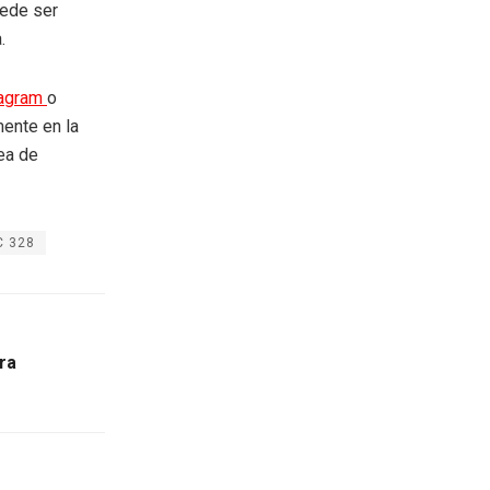
uede ser
.
tagram
o
mente en la
rea de
C 328
ira