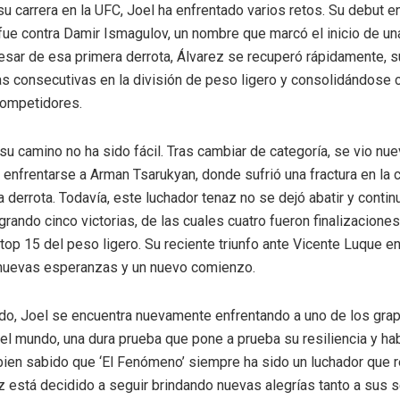
su carrera en la UFC, Joel ha enfrentado varios retos. Su debut en
fue contra Damir Ismagulov, un nombre que marcó el inicio de un
esar de esa primera derrota, Álvarez se recuperó rápidamente,
ias consecutivas en la división de peso ligero y consolidándose
competidores.
su camino no ha sido fácil. Tras cambiar de categoría, se vio nu
l enfrentarse a Arman Tsarukyan, donde sufrió una fractura en la c
a derrota. Todavía, este luchador tenaz no se dejó abatir y contin
ogrando cinco victorias, de las cuales cuatro fueron finalizacione
 top 15 del peso ligero. Su reciente triunfo ante Vicente Luque e
 nuevas esperanzas y un nuevo comienzo.
do, Joel se encuentra nuevamente enfrentando a uno de los gra
l mundo, una dura prueba que pone a prueba su resiliencia y ha
bien sabido que ‘El Fenómeno’ siempre ha sido un luchador que
ez está decidido a seguir brindando nuevas alegrías tanto a sus 