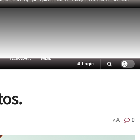
TECNOLOGÍA
SALUD
Login
tos.
A
0
A