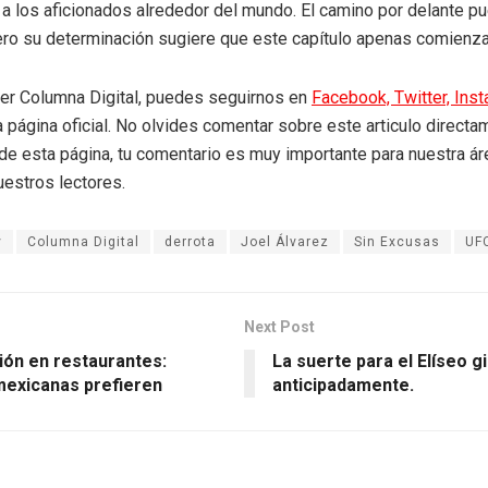
 los aficionados alrededor del mundo. El camino por delante p
ero su determinación sugiere que este capítulo apenas comienza
eer Columna Digital, puedes seguirnos en
Facebook,
Twitter,
Ins
a página oficial. No olvides comentar sobre este articulo directa
r de esta página, tu comentario es muy importante para nuestra á
uestros lectores.
v
Columna Digital
derrota
Joel Álvarez
Sin Excusas
UF
Next Post
ión en restaurantes:
La suerte para el Elíseo g
exicanas prefieren
anticipadamente.