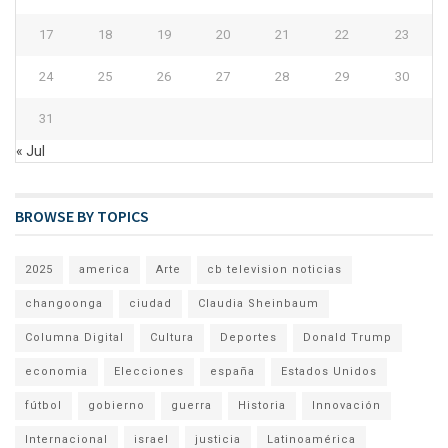
17
18
19
20
21
22
23
24
25
26
27
28
29
30
31
« Jul
BROWSE BY TOPICS
2025
america
Arte
cb television noticias
changoonga
ciudad
Claudia Sheinbaum
Columna Digital
Cultura
Deportes
Donald Trump
economia
Elecciones
españa
Estados Unidos
fútbol
gobierno
guerra
Historia
Innovación
Internacional
israel
justicia
Latinoamérica