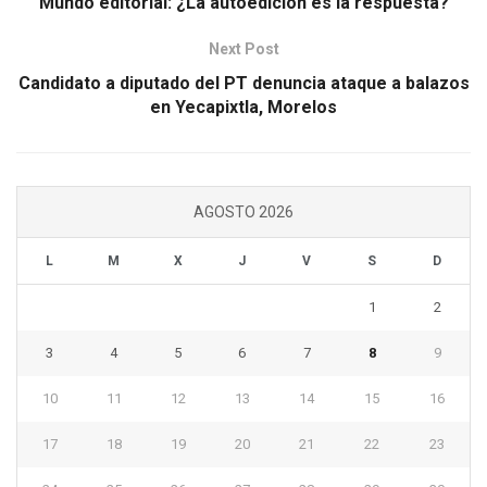
Mundo editorial: ¿La autoedición es la respuesta?
Next Post
Candidato a diputado del PT denuncia ataque a balazos
en Yecapixtla, Morelos
AGOSTO 2026
L
M
X
J
V
S
D
1
2
3
4
5
6
7
8
9
10
11
12
13
14
15
16
17
18
19
20
21
22
23