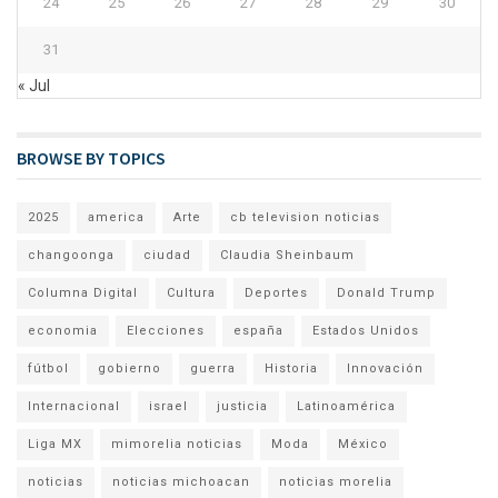
24
25
26
27
28
29
30
31
« Jul
BROWSE BY TOPICS
2025
america
Arte
cb television noticias
changoonga
ciudad
Claudia Sheinbaum
Columna Digital
Cultura
Deportes
Donald Trump
economia
Elecciones
españa
Estados Unidos
fútbol
gobierno
guerra
Historia
Innovación
Internacional
israel
justicia
Latinoamérica
Liga MX
mimorelia noticias
Moda
México
noticias
noticias michoacan
noticias morelia