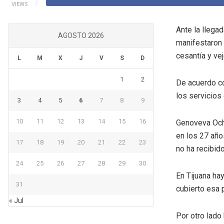
VIEWS
Ante la llega
AGOSTO 2026
manifestaron 
cesantía y vej
L
M
X
J
V
S
D
1
2
De acuerdo co
los servicios
3
4
5
6
7
8
9
10
11
12
13
14
15
16
Genoveva Ocho
en los 27 año
17
18
19
20
21
22
23
no ha recibid
24
25
26
27
28
29
30
En Tijuana ha
31
cubierto esa 
« Jul
Por otro lado