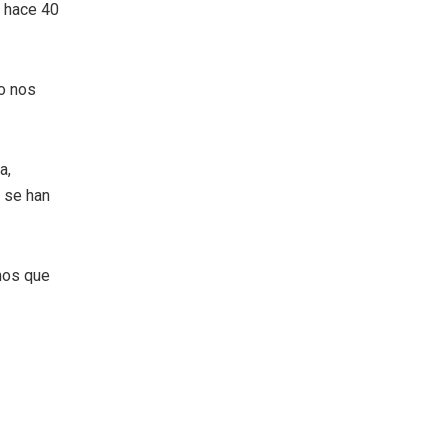
e hace 40
no nos
a,
 se han
mos que