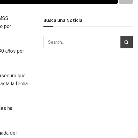
IMSS
Busca una Noticia
ro por
30 años por
 aseguró que
asta la fecha,
les ha
gada del