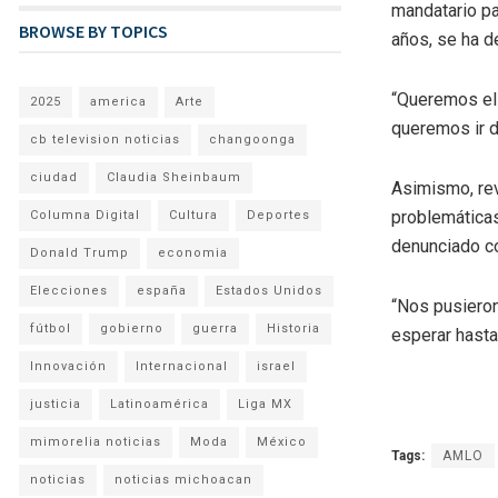
mandatario pa
BROWSE BY TOPICS
años, se ha d
“Queremos el 
2025
america
Arte
queremos ir d
cb television noticias
changoonga
ciudad
Claudia Sheinbaum
Asimismo, rev
problemáticas
Columna Digital
Cultura
Deportes
denunciado co
Donald Trump
economia
Elecciones
españa
Estados Unidos
“Nos pusiero
fútbol
gobierno
guerra
Historia
esperar hasta
Innovación
Internacional
israel
justicia
Latinoamérica
Liga MX
mimorelia noticias
Moda
México
Tags:
AMLO
noticias
noticias michoacan