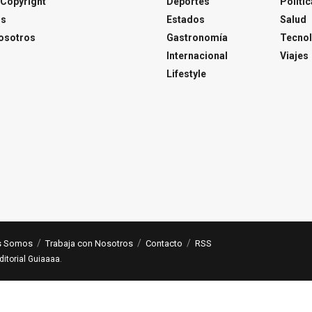
Copyright
Deportes
Polític
os
Estados
Salud
osotros
Gastronomía
Tecnol
Internacional
Viajes
Lifestyle
s Somos
Trabaja con Nosotros
Contacto
RSS
ditorial Guiaaaa
.