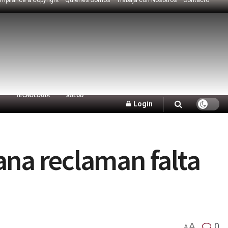
TECNOLOGÍA
SALUD
Login
ana reclaman falta
A
0
A