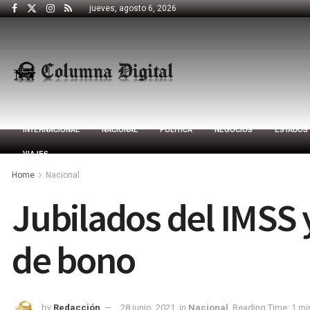
jueves, agosto 6, 2026
INTERNACIONAL
NACIONAL
POLÍTICA
NEGOCIOS
ESTADOS
VIAJES
Home
Nacional
Jubilados del IMSS 
de bono
by
Redacción
28 junio, 2021
in
Nacional
Reading Time: 1 mi