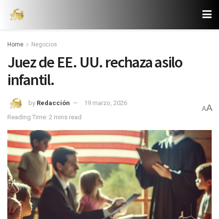
Home
Negocios
Juez de EE. UU. rechaza asilo
infantil.
by
Redacción
19 marzo, 2026
A
A
Reading Time: 2 mins read