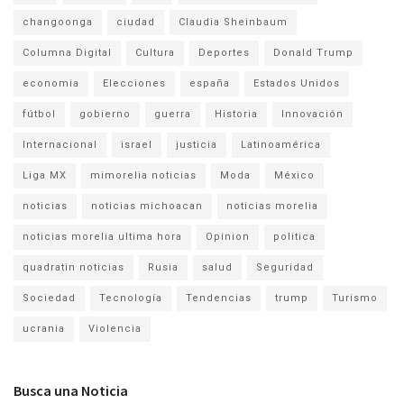
changoonga
ciudad
Claudia Sheinbaum
Columna Digital
Cultura
Deportes
Donald Trump
economia
Elecciones
españa
Estados Unidos
fútbol
gobierno
guerra
Historia
Innovación
Internacional
israel
justicia
Latinoamérica
Liga MX
mimorelia noticias
Moda
México
noticias
noticias michoacan
noticias morelia
noticias morelia ultima hora
Opinion
politica
quadratin noticias
Rusia
salud
Seguridad
Sociedad
Tecnología
Tendencias
trump
Turismo
ucrania
Violencia
Busca una Noticia