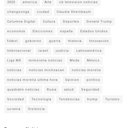
2025
america
Arte
cb television noticias
changoonga
ciudad
Claudia Sheinbaum
Columna Digital
Cultura
Deportes
Donald Trump
economia
Elecciones
españa
Estados Unidos
fútbol
gobierno
guerra
Historia
Innovación
Internacional
israel
justicia
Latinoamérica
Liga MX
mimorelia noticias
Moda
México
noticias
noticias michoacan
noticias morelia
noticias morelia ultima hora
Opinion
politica
quadratin noticias
Rusia
salud
Seguridad
Sociedad
Tecnología
Tendencias
trump
Turismo
ucrania
Violencia