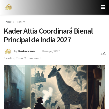
Home
Cultura
Kader Attia Coordinará Bienal
Principal de India 2027
by
Redacción
8 mayo, 2026
A
A
Reading Time: 2 mins read