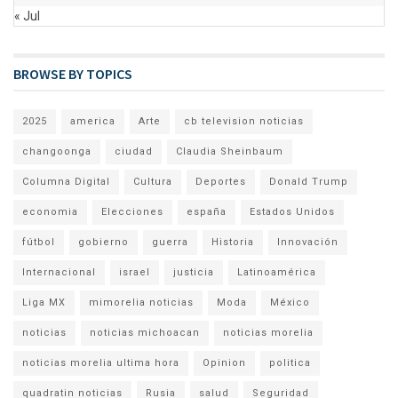
« Jul
BROWSE BY TOPICS
2025
america
Arte
cb television noticias
changoonga
ciudad
Claudia Sheinbaum
Columna Digital
Cultura
Deportes
Donald Trump
economia
Elecciones
españa
Estados Unidos
fútbol
gobierno
guerra
Historia
Innovación
Internacional
israel
justicia
Latinoamérica
Liga MX
mimorelia noticias
Moda
México
noticias
noticias michoacan
noticias morelia
noticias morelia ultima hora
Opinion
politica
quadratin noticias
Rusia
salud
Seguridad