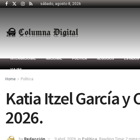
sábado, agosto 8, 2026
INTERNACIONAL
NACIONAL
POLÍTICA
NEGOCIOS
ESTADOS
VIAJES
Home
Política
Katia Itzel García y
2026.
by
Redacción
9 abril, 2026
in
Política
Reading Time: 2 mins 