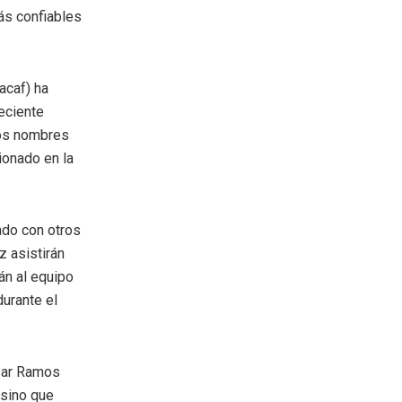
ás confiables
acaf) ha
reciente
nos nombres
ionado en la
ado con otros
z asistirán
án al equipo
durante el
ésar Ramos
 sino que