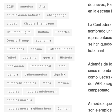
decisivos, Ra
2025
america
Arte
en la escena i
cb television noticias
changoonga
ciudad
Claudia Sheinbaum
La Confederac
nombrado un t
Columna Digital
Cultura
Deportes
representació
Donald Trump
economia
se han quedad
Elecciones
españa
Estados Unidos
lista final.
fútbol
gobierno
guerra
Historia
Además de los
Innovación
Internacional
israel
cinco miembro
justicia
Latinoamérica
Liga MX
como jueces d
del VAR, aseg
mimorelia noticias
Moda
México
campeonato.
noticias
noticias michoacan
noticias morelia
A medida que 
noticias morelia ultima hora
Opinion
son ejemplos 