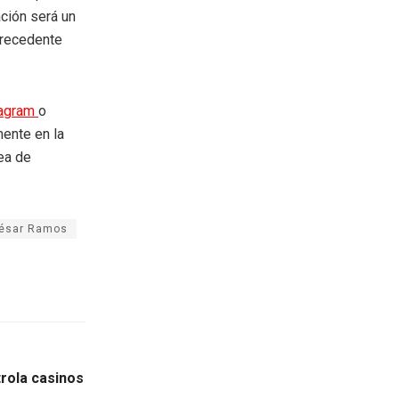
ación será un
 precedente
tagram
o
mente en la
rea de
ésar Ramos
rola casinos