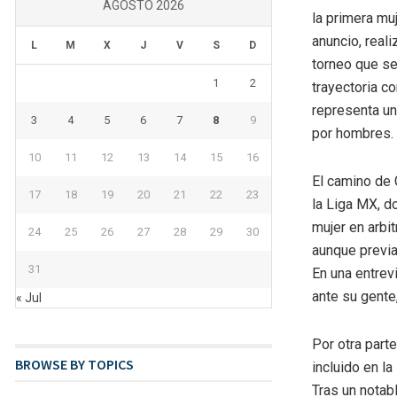
AGOSTO 2026
la primera mu
anuncio, reali
L
M
X
J
V
S
D
torneo que se
1
2
trayectoria c
representa un
3
4
5
6
7
8
9
por hombres.
10
11
12
13
14
15
16
El camino de 
17
18
19
20
21
22
23
la Liga MX, d
mujer en arbit
24
25
26
27
28
29
30
aunque previa
31
En una entrev
ante su gente,
« Jul
Por otra part
BROWSE BY TOPICS
incluido en l
Tras un notab