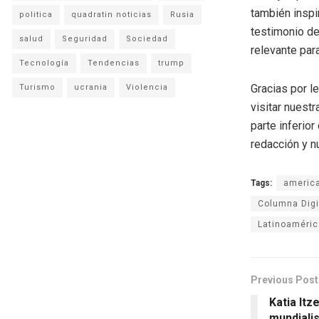
también inspi
politica
quadratin noticias
Rusia
testimonio de
salud
Seguridad
Sociedad
relevante para
Tecnología
Tendencias
trump
Gracias por l
Turismo
ucrania
Violencia
visitar nuestr
parte inferio
redacción y n
Tags:
americ
Columna Digi
Latinoaméric
Previous Post
Katia Itz
mundialis