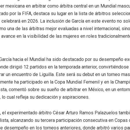
jer mexicana en arbitrar como árbitra central en un Mundial mascu
zado por la FIFA, destaca su lugar en la lista de árbitros selecci
 celebrará en 2026. La inclusión de García en este evento no so
omo una de las árbitras mejor evaluadas a nivel internacional, si
 avance en la visibilidad de las mujeres en roles tradicionalme
García hacia el Mundial ha sido destacado por su desempeño ex
onde dirigió 12 partidos en la temporada anterior, convirtiéndose
rar un encuentro de Liguilla. Este será su debut en un torneo mas
mente ha participado en la Copa Mundial Femenil y en la Champ
ista, comentó sobre su sueño de arbitrar en México, en un entorn
 lo cual refleja su dedicación y aspiraciones.
e, el experimentado árbitro César Arturo Ramos Palazuelos tamb
a lista, alcanzando su tercera participación consecutiva en Copas
le desempeño en los torneos anteriores, donde arbitró varios pa