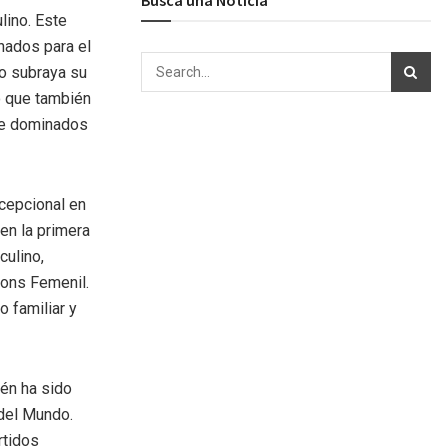
lino. Este
onados para el
lo subraya su
no que también
nte dominados
cepcional en
 en la primera
culino,
ions Femenil.
o familiar y
ién ha sido
 del Mundo.
rtidos