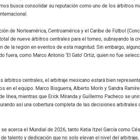
mos busca consolidar su reputación como uno de los árbitros m
nternacional.
ión de Norteamérica, Centroamérica y el Caribe de Fútbol (Conc
otal de nueve árbitros centrales para el torneo, subrayando la c
n de la región en eventos de esta magnitud. Sin embargo, algu
o fuera, como Marco Antonio ‘El Gato’ Ortiz, quien no fue selecc
 árbitros centrales, el arbitraje mexicano estará bien represent
s en el equipo. Marco Bisguerra, Alberto Morín y Sandra Ramíre
e línea, mientras que Erick Miranda y Guillermo Pacheco se unir
urando así una cobertura completa de las decisiones arbitrales 
se acerca el Mundial de 2026, tanto Katia Itzel García como C
de talento y dedicación que no solo elevan el nivel del arbitraje,