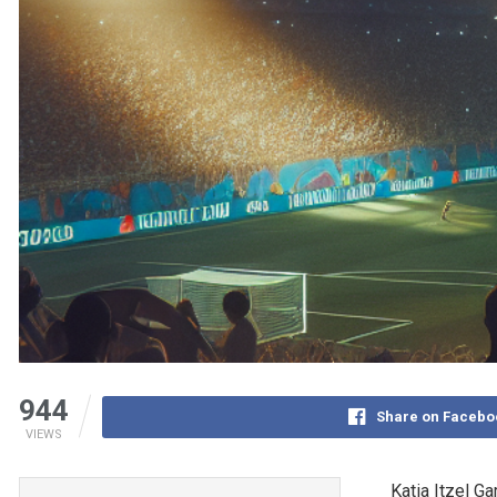
944
Share on Facebo
VIEWS
Katia Itzel Ga