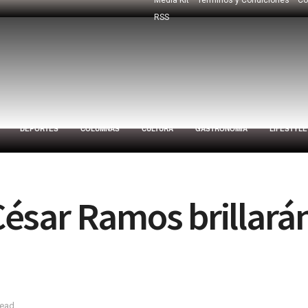
RSS
DEPORTES
COLUMNAS
CULTURA
GASTRONOMÍA
LIFESTYLE
 César Ramos brillará
read