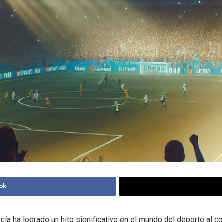
ok
rcía ha logrado un hito significativo en el mundo del deporte al c