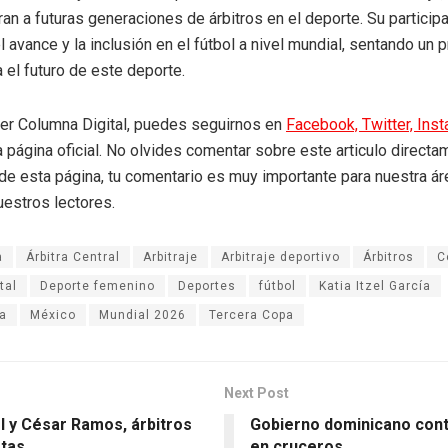
ran a futuras generaciones de árbitros en el deporte. Su particip
l avance y la inclusión en el fútbol a nivel mundial, sentando un
 el futuro de este deporte.
eer Columna Digital, puedes seguirnos en
Facebook,
Twitter,
Ins
a página oficial. No olvides comentar sobre este articulo directa
r de esta página, tu comentario es muy importante para nuestra á
uestros lectores.
a
Árbitra Central
Arbitraje
Arbitraje deportivo
Árbitros
C
tal
Deporte femenino
Deportes
fútbol
Katia Itzel García
a
México
Mundial 2026
Tercera Copa
Next Post
el y César Ramos, árbitros
Gobierno dominicano cont
tas.
en cruceros.