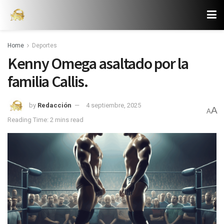
Home
Deportes
Kenny Omega asaltado por la
familia Callis.
by
Redacción
4 septiembre, 2025
A
A
Reading Time: 2 mins read