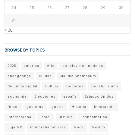
24
25
26
27
28
29
30
31
« Jul
BROWSE BY TOPICS
2025
america
Arte
cb television noticias
changoonga
ciudad
Claudia Sheinbaum
Columna Digital
Cultura
Deportes
Donald Trump
economia
Elecciones
españa
Estados Unidos
fútbol
gobierno
guerra
Historia
Innovación
Internacional
israel
justicia
Latinoamérica
Liga MX
mimorelia noticias
Moda
México