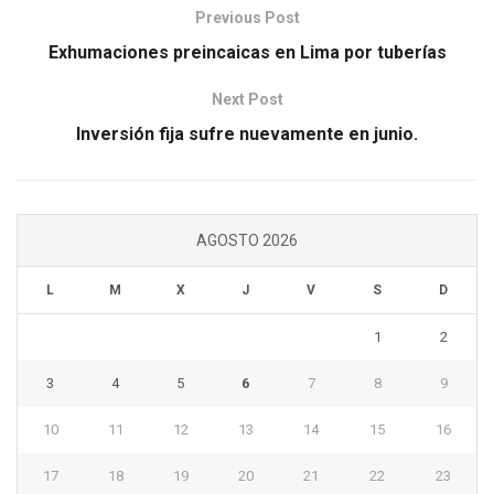
Previous Post
Exhumaciones preincaicas en Lima por tuberías
Next Post
Inversión fija sufre nuevamente en junio.
AGOSTO 2026
L
M
X
J
V
S
D
1
2
3
4
5
6
7
8
9
10
11
12
13
14
15
16
17
18
19
20
21
22
23