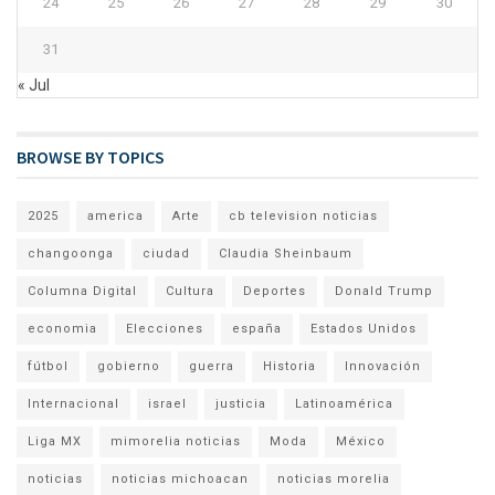
24
25
26
27
28
29
30
31
« Jul
BROWSE BY TOPICS
2025
america
Arte
cb television noticias
changoonga
ciudad
Claudia Sheinbaum
Columna Digital
Cultura
Deportes
Donald Trump
economia
Elecciones
españa
Estados Unidos
fútbol
gobierno
guerra
Historia
Innovación
Internacional
israel
justicia
Latinoamérica
Liga MX
mimorelia noticias
Moda
México
noticias
noticias michoacan
noticias morelia