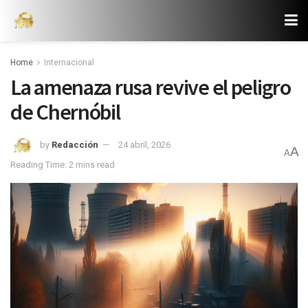
Home
Internacional
La amenaza rusa revive el peligro
de Chernóbil
by
Redacción
24 abril, 2026
A
A
Reading Time: 2 mins read