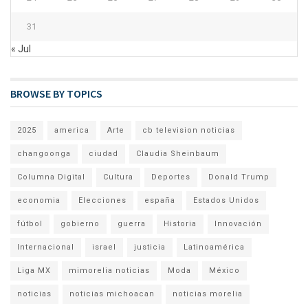
31
« Jul
BROWSE BY TOPICS
2025
america
Arte
cb television noticias
changoonga
ciudad
Claudia Sheinbaum
Columna Digital
Cultura
Deportes
Donald Trump
economia
Elecciones
españa
Estados Unidos
fútbol
gobierno
guerra
Historia
Innovación
Internacional
israel
justicia
Latinoamérica
Liga MX
mimorelia noticias
Moda
México
noticias
noticias michoacan
noticias morelia