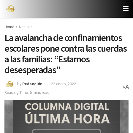
Home
Nacional
La avalancha de confinamientos
escolares pone contra las cuerdas
a las familias: “Estamos
desesperadas”
by
Redacción
22 enero, 2022
A
A
Reading Time: 6 mins read