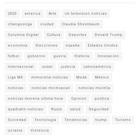
2025
america
Arte
cb television noticias
changoonga
ciudad
Claudia Sheinbaum
Columna Digital
Cultura
Deportes
Donald Trump
economia
Elecciones
españa
Estados Unidos
fútbol
gobierno
guerra
Historia
Innovación
Internacional
israel
justicia
Latinoamérica
Liga MX
mimorelia noticias
Moda
México
noticias
noticias michoacan
noticias morelia
noticias morelia ultima hora
Opinion
politica
quadratin noticias
Rusia
salud
Seguridad
Sociedad
Tecnología
Tendencias
trump
Turismo
ucrania
Violencia