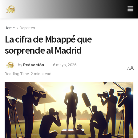
Home
Deportes
La cifra de Mbappé que
sorprende al Madrid
by
Redacción
6 mayo, 2026
A
A
Reading Time: 2 mins read