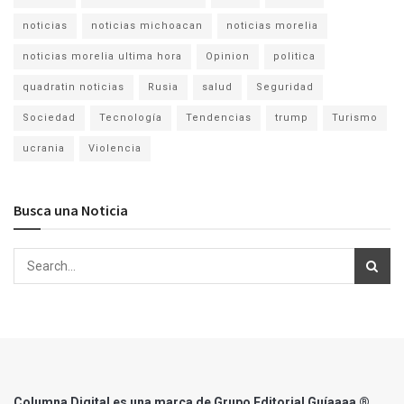
noticias
noticias michoacan
noticias morelia
noticias morelia ultima hora
Opinion
politica
quadratin noticias
Rusia
salud
Seguridad
Sociedad
Tecnología
Tendencias
trump
Turismo
ucrania
Violencia
Busca una Noticia
Columna Digital es una marca de Grupo Editorial Guíaaaa ®