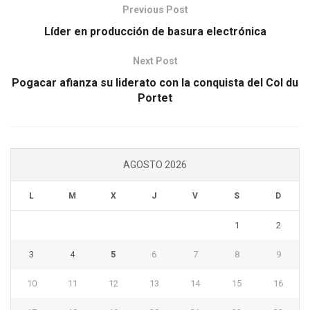
Previous Post
Líder en producción de basura electrónica
Next Post
Pogacar afianza su liderato con la conquista del Col du
Portet
AGOSTO 2026
L
M
X
J
V
S
D
1
2
3
4
5
6
7
8
9
10
11
12
13
14
15
16