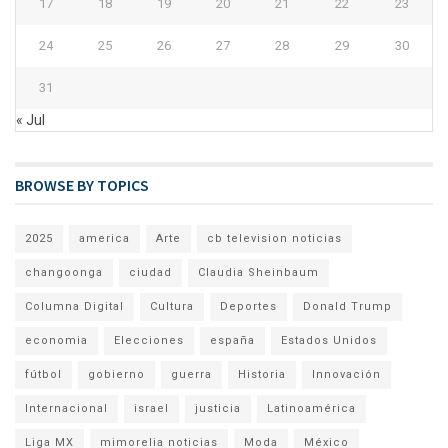
17
18
19
20
21
22
23
24
25
26
27
28
29
30
31
« Jul
BROWSE BY TOPICS
2025
america
Arte
cb television noticias
changoonga
ciudad
Claudia Sheinbaum
Columna Digital
Cultura
Deportes
Donald Trump
economia
Elecciones
españa
Estados Unidos
fútbol
gobierno
guerra
Historia
Innovación
Internacional
israel
justicia
Latinoamérica
Liga MX
mimorelia noticias
Moda
México