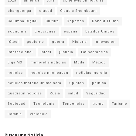
2025
america
Arte
cb television noticias
changoonga
ciudad
Claudia Sheinbaum
Columna Digital
Cultura
Deportes
Donald Trump
economia
Elecciones
españa
Estados Unidos
fútbol
gobierno
guerra
Historia
Innovación
Internacional
israel
justicia
Latinoamérica
Liga MX
mimorelia noticias
Moda
México
noticias
noticias michoacan
noticias morelia
noticias morelia ultima hora
Opinion
politica
quadratin noticias
Rusia
salud
Seguridad
Sociedad
Tecnología
Tendencias
trump
Turismo
ucrania
Violencia
Busca una Noticia