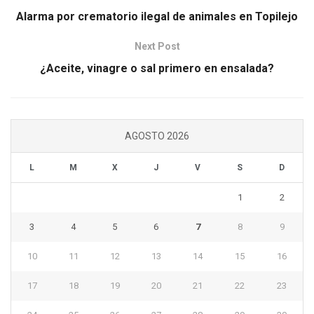
Alarma por crematorio ilegal de animales en Topilejo
Next Post
¿Aceite, vinagre o sal primero en ensalada?
AGOSTO 2026
L
M
X
J
V
S
D
1
2
3
4
5
6
7
8
9
10
11
12
13
14
15
16
17
18
19
20
21
22
23