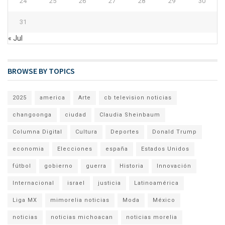
24
25
26
27
28
29
30
31
« Jul
BROWSE BY TOPICS
2025
america
Arte
cb television noticias
changoonga
ciudad
Claudia Sheinbaum
Columna Digital
Cultura
Deportes
Donald Trump
economia
Elecciones
españa
Estados Unidos
fútbol
gobierno
guerra
Historia
Innovación
Internacional
israel
justicia
Latinoamérica
Liga MX
mimorelia noticias
Moda
México
noticias
noticias michoacan
noticias morelia