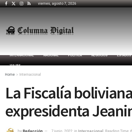
viernes, agosto 7, 2026
INTERNACIONAL
NACIONAL
POLÍTICA
NEGOCIOS
ESTADOS
VIAJES
Home
Internacional
La Fiscalía bolivian
expresidenta Jeanin
by
Redacción
7 junio, 2022
in
Internacional
Reading Time: 