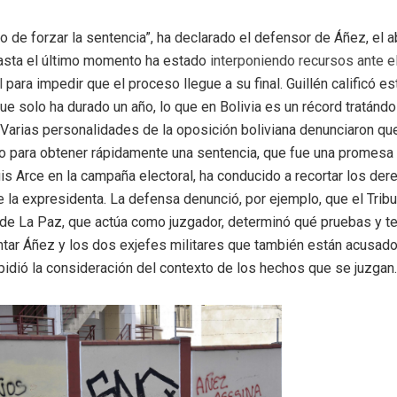
do de forzar la sentencia”, ha declarado el defensor de Áñez, el
hasta el último momento ha estado
interponiendo recursos ante el
l
para impedir que el proceso llegue a su final. Guillén calificó e
ue solo ha durado un año, lo que en Bolivia es un récord tratánd
 Varias personalidades de la oposición boliviana denunciaron qu
mo para obtener rápidamente una sentencia, que fue una promesa
is Arce en la campaña electoral, ha conducido a recortar los der
 la expresidenta. La defensa denunció, por ejemplo, que el Trib
de La Paz, que actúa como juzgador, determinó qué pruebas y t
tar Áñez y los dos exjefes militares que también están acusados 
pidió la consideración del contexto de los hechos que se juzgan.