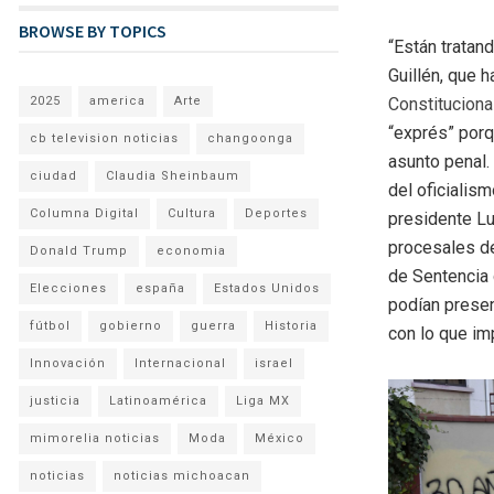
BROWSE BY TOPICS
“Están tratan
Guillén, que 
2025
america
Arte
Constituciona
“exprés” porq
cb television noticias
changoonga
asunto penal.
ciudad
Claudia Sheinbaum
del oficialis
Columna Digital
Cultura
Deportes
presidente Lu
procesales de
Donald Trump
economia
de Sentencia 
Elecciones
españa
Estados Unidos
podían presen
fútbol
gobierno
guerra
Historia
con lo que im
Innovación
Internacional
israel
justicia
Latinoamérica
Liga MX
mimorelia noticias
Moda
México
noticias
noticias michoacan