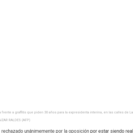
rente a graffitis que piden 30 años para la expresidenta interina, en las calles de La 
AIZAR RALDES (AFP)
s rechazado unánimemente por la oposición
por estar siendo rea