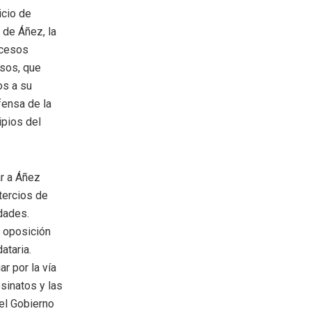
icio de
 de Áñez, la
ocesos
esos, que
os a su
fensa de la
ipios del
ar a Áñez
tercios de
dades.
e oposición
ataria.
r por la vía
sinatos y las
el Gobierno