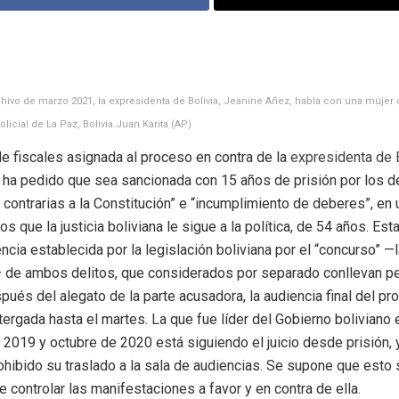
chivo de marzo 2021, la expresidenta de Bolivia, Jeanine Añez, habla con una mujer
licial de La Paz, Bolivia.
Juan Karita (AP)
e fiscales asignada al proceso en contra de la
expresidenta de B
ha pedido que sea sancionada con 15 años de prisión por los d
 contrarias a la Constitución” e “incumplimiento de deberes”, en 
s que la justicia boliviana le sigue a la política, de 54 años. Esta
cia establecida por la legislación boliviana por el “concurso” —
— de ambos delitos, que considerados por separado conllevan p
ués del alegato de la parte acusadora, la audiencia final del pr
ergada hasta el martes. La que fue líder del Gobierno boliviano 
2019 y octubre de 2020 está siguiendo el juicio desde prisión, 
ohibido su traslado a la sala de audiencias. Se supone que esto 
e controlar las manifestaciones a favor y en contra de ella.