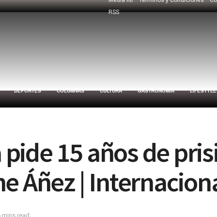
RSS
DEPORTES
COLUMNAS
CULTURA
GASTRONOMÍA
LIFESTYLE
a pide 15 años de pris
e Áñez | Internacion
6 mins read