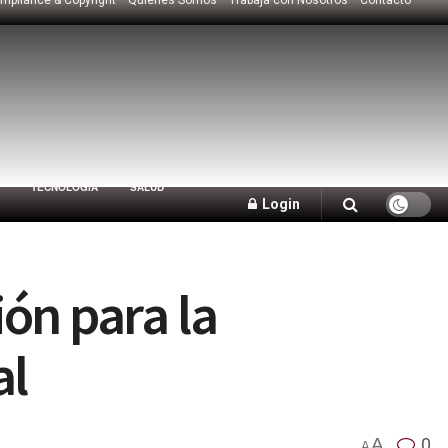
TECNOLOGÍA
SALUD
Login
ión para la
al
A
0
A