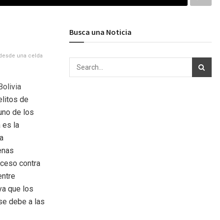
Busca una Noticia
 desde una celda
olivia
elitos de
uno de los
 es la
la
enas
oceso contra
entre
ya que los
se debe a las