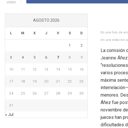
VIEWS
AGOSTO 2026
En una foto de ar
L
M
X
J
V
S
D
en una estación po
1
2
La comisión d
3
4
5
6
7
8
9
Jeanine Áñez
“resoluciones
10
11
12
13
14
15
16
varios proceso
máxima senten
17
18
19
20
21
22
23
interrelación
24
25
26
27
28
29
30
menores. Desp
Áñez fue post
31
noviembre de 
« Jul
jueces han pr
dificultades d