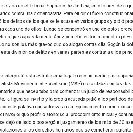
rio y no en el Tribunal Supremo de Justicia, en el marco de un ju
ades contra una exmandataria. Para eludir el fuero constitucional
dió los delitos de los que se le acusa en varios grupos y pidió pr
a cada uno de ellos. Luego se concentró en uno de estos proc
elitos que supuestamente Áñez cometió en los momentos previ
ue no son los más graves que se alegan contra ella. Según la de
esta división de delitos en varias partes es contraria a los princ
se interpretó esta estratagema legal como un medio para enjuici
cialista Movimiento al Socialismo (MAS) no contaba con los dos 
ntarios que necesitaba para comenzar un juicio de responsabili
, la figura se invirtió y la propia acusada pidió a los partidos d
ación legislativa que autorizaran su enjuiciamiento como exmand
l MAS el que prefirió atenerse al procedimiento inicial y continua
í se dejó de lado o postergó el juzgamiento de los más de 30 ase
violaciones a los derechos humanos que se cometieron durante 