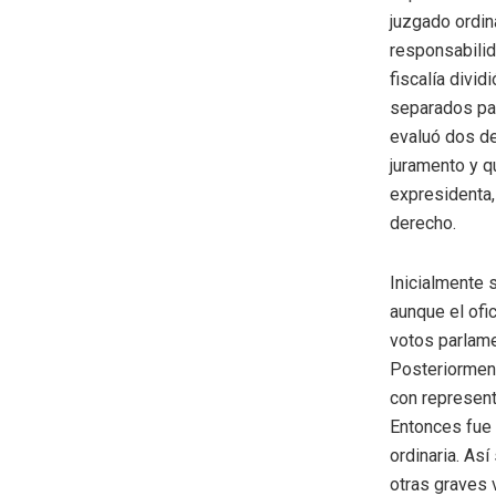
juzgado ordina
responsabilid
fiscalía divi
separados par
evaluó dos d
juramento y q
expresidenta, 
derecho.
Inicialmente 
aunque el ofi
votos parlame
Posteriormente
con represent
Entonces fue e
ordinaria. As
otras graves 