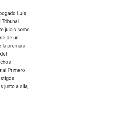
 abogado Luis
 Tribunal
ste juicio como
ose de un
e la premura
 del
echos
unal Primero
estigos
junto a ella,