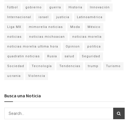
fútbol
gobierno
guerra
Historia
Innovación
Internacional
israel
justicia
Latinoamérica
Liga MX
mimorelia noticias
Moda
México
noticias
noticias michoacan
noticias morelia
noticias morelia ultima hora
Opinion
politica
quadratin noticias
Rusia
salud
Seguridad
Sociedad
Tecnología
Tendencias
trump
Turismo
ucrania
Violencia
Busca una Noticia