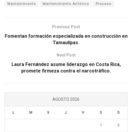
Mantenimiento
Mantenimiento Artístico
Proceso
Previous Post
Fomentan formación especializada en construcción en
Tamaulipas.
Next Post
Laura Fernández asume liderazgo en Costa Rica,
promete firmeza contra el narcotráfico.
AGOSTO 2026
L
M
X
J
V
S
D
1
2