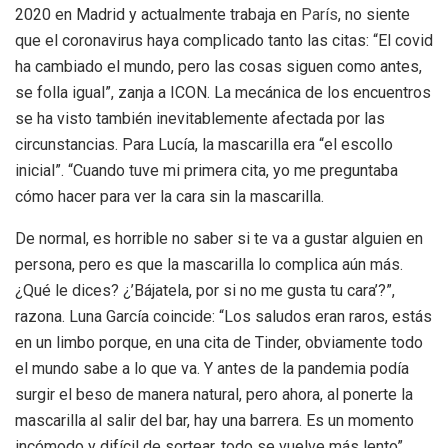
2020 en Madrid y actualmente trabaja en
París
, no siente
que el coronavirus haya complicado tanto las citas: “El covid
ha cambiado el mundo, pero las cosas siguen como antes,
se folla igual”, zanja a ICON. La mecánica de los encuentros
se ha visto también inevitablemente afectada por las
circunstancias. Para Lucía, la mascarilla era “el escollo
inicial”. “Cuando tuve mi primera cita, yo me preguntaba
cómo hacer para ver la cara sin la mascarilla.
De normal, es horrible no saber si te va a gustar alguien en
persona, pero es que la mascarilla lo complica aún más.
¿Qué le dices? ¿’Bájatela, por si no me gusta tu cara’?”,
razona. Luna García coincide: “Los saludos eran raros, estás
en un limbo porque, en una cita de Tinder, obviamente todo
el mundo sabe a lo que va. Y antes de la pandemia podía
surgir el beso de manera natural, pero ahora, al ponerte la
mascarilla al salir del bar, hay una barrera. Es un momento
incómodo y difícil de sortear, todo se vuelve más lento”.