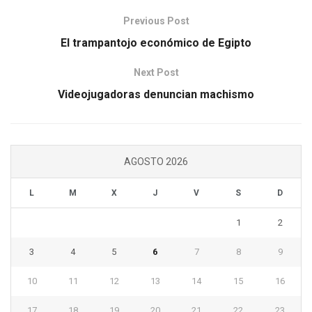
Previous Post
El trampantojo económico de Egipto
Next Post
Videojugadoras denuncian machismo
AGOSTO 2026
L
M
X
J
V
S
D
1
2
3
4
5
6
7
8
9
10
11
12
13
14
15
16
17
18
19
20
21
22
23