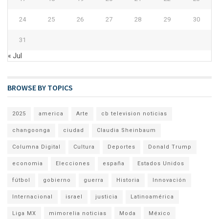
24
25
26
27
28
29
30
31
« Jul
BROWSE BY TOPICS
2025
america
Arte
cb television noticias
changoonga
ciudad
Claudia Sheinbaum
Columna Digital
Cultura
Deportes
Donald Trump
economia
Elecciones
españa
Estados Unidos
fútbol
gobierno
guerra
Historia
Innovación
Internacional
israel
justicia
Latinoamérica
Liga MX
mimorelia noticias
Moda
México