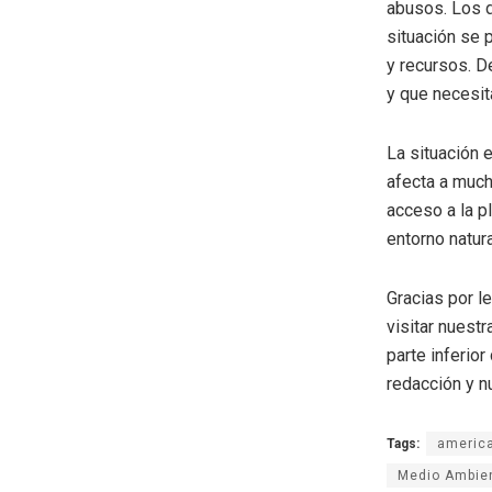
abusos. Los d
situación se p
y recursos. D
y que necesita
La situación 
afecta a much
acceso a la p
entorno natura
Gracias por l
visitar nuestr
parte inferio
redacción y n
Tags:
americ
Medio Ambie