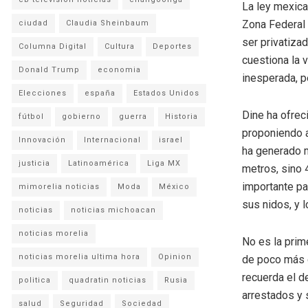
La ley mexica
Zona Federal 
ciudad
Claudia Sheinbaum
ser privatizad
Columna Digital
Cultura
Deportes
cuestiona la 
Donald Trump
economia
inesperada, p
Elecciones
españa
Estados Unidos
Dine ha ofrec
fútbol
gobierno
guerra
Historia
proponiendo aj
Innovación
Internacional
israel
ha generado m
justicia
Latinoamérica
Liga MX
metros, sino 
importante pa
mimorelia noticias
Moda
México
sus nidos, y 
noticias
noticias michoacan
noticias morelia
No es la prim
noticias morelia ultima hora
Opinion
de poco más d
recuerda el 
politica
quadratin noticias
Rusia
arrestados y 
salud
Seguridad
Sociedad