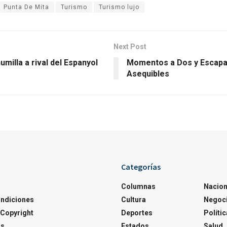
Punta De Mita
Turismo
Turismo lujo
Next Post
humilla a rival del Espanyol
Momentos a Dos y Escap
Asequibles
Categorías
Columnas
Nacion
ondiciones
Cultura
Negoc
Copyright
Deportes
Polític
os
Estados
Salud