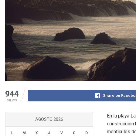
944
Share on Facebo
VIEWS
En la playa La
AGOSTO 2026
construcción 
montículos de
L
M
X
J
V
S
D