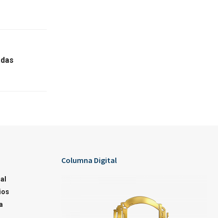
adas
Columna Digital
al
ios
a