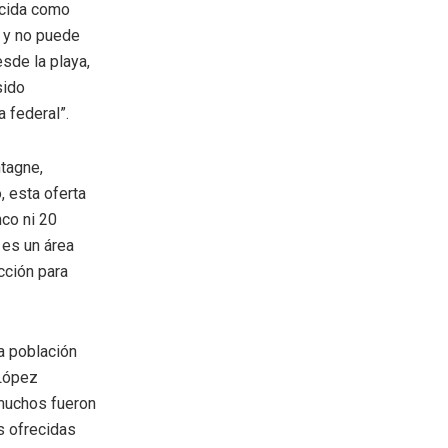
ocida como
o y no puede
esde la playa,
sido
 federal”.
tagne,
, esta oferta
co ni 20
 es un área
cción para
a población
 López
muchos fueron
s ofrecidas