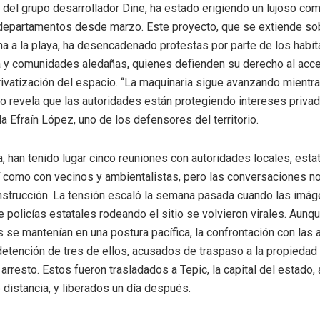
e del grupo desarrollador Dine, ha estado erigiendo un lujoso comp
departamentos desde marzo. Este proyecto, que se extiende so
na a la playa, ha desencadenado protestas por parte de los habi
 y comunidades aledañas, quienes defienden su derecho al acce
rivatización del espacio. “La maquinaria sigue avanzando mientr
to revela que las autoridades están protegiendo intereses privad
a Efraín López, uno de los defensores del territorio.
a, han tenido lugar cinco reuniones con autoridades locales, esta
í como con vecinos y ambientalistas, pero las conversaciones n
nstrucción. La tensión escaló la semana pasada cuando las imág
e policías estatales rodeando el sitio se volvieron virales. Aunq
 se mantenían en una postura pacífica, la confrontación con las 
 detención de tres de ellos, acusados de traspaso a la propiedad
 arresto. Estos fueron trasladados a Tepic, la capital del estado,
 distancia, y liberados un día después.