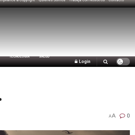
TECNOLOGÍA
SALUD
Login
.
A
0
A