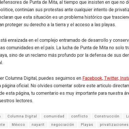
efensores de Punta de Mita, al tiempo que insisten en que no d
olitice, continúan sus protestas ante cualquier intento de privat
eclaran que esta situación es un problema histórico que trascie
n proteger su derecho a la tierra y el acceso a las playas.
está enraizada en el complejo entramado de desarrollo y conser
as comunidades en el país. La lucha de Punta de Mita no solo tr
laya, sino de un reclamo más profundo por la defensa de sus de
l.
eer Columna Digital, puedes seguirnos en
Facebook,
Twitter,
Ins
a página oficial. No olvides comentar sobre este articulo directa
r de esta página, tu comentario es muy importante para nuestra á
uestros lectores.
a
Columna Digital
comunidad
conflicto
Construcción
L
nte
México
nayarit
negociación
Playas
privatizaciones