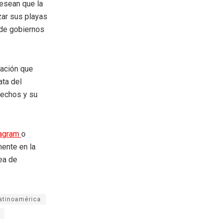
esean que la
izar sus playas
nde gobiernos
vación que
ata del
rechos y su
tagram
o
mente en la
rea de
atinoamérica