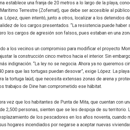
na establece una franja de 20 metros a lo largo de la playa, con
Marítimo Terrestre (Zofemat), que debe ser accesible al públic
a. López, quien intentó, junto a otros, localizar a los detenidos d
validez de los cargos presentados. “La resistencia puede haber 
ero los cargos de agresión son falsos, pues estaban en una zona
ido a los vecinos un compromiso para modificar el proyecto Mon
ustar la construcción cinco metros hacia el interior. Sin embargo
ás indignación. “La ley no se negocia. Ahora ya no queremos cin
40 para que las tortugas puedan desovar”, exige López. La playa
ra la tortuga laúd, que necesita extensas zonas de arena y prote
los trabajos de Dine han comprometido ese hábitat.
era vez que los habitantes de Punta de Mita, que cuentan con un
e 2,500 personas, sienten que se les despoja de su territorio.
desplazamiento de los pescadores en los años noventa, cuando 
sus hogares incendiados por negarse a aceptar nuevas vivienda