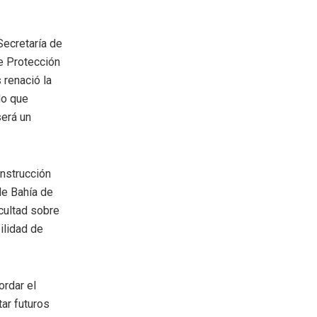
Secretaría de
e Protección
 renació la
do que
será un
nstrucción
de Bahía de
cultad sobre
ilidad de
ordar el
tar futuros