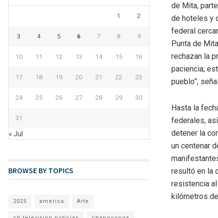
de Mita, part
1
2
de hoteles y 
federal cerca
3
4
5
6
7
8
9
Punta de Mita
rechazan la p
10
11
12
13
14
15
16
paciencia; es
17
18
19
20
21
22
23
pueblo”, señal
24
25
26
27
28
29
30
Hasta la fech
31
federales, as
detener la co
« Jul
un centenar d
manifestantes
BROWSE BY TOPICS
resultó en la
resistencia al
kilómetros de
2025
america
Arte
cb television noticias
changoonga