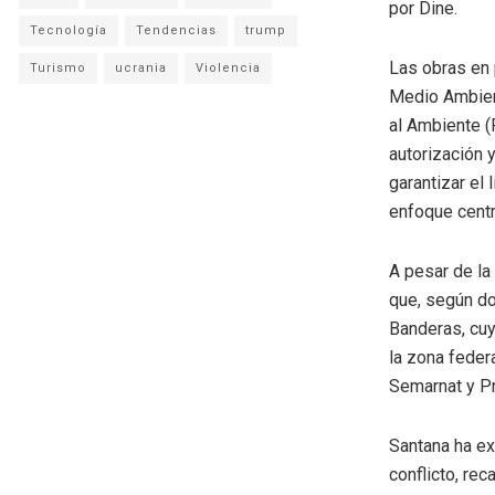
por Dine.
Tecnología
Tendencias
trump
Las obras en 
Turismo
ucrania
Violencia
Medio Ambient
al Ambiente (
autorización 
garantizar el
enfoque centr
A pesar de la
que, según do
Banderas, cuy
la zona feder
Semarnat y Pr
Santana ha ex
conflicto, rec