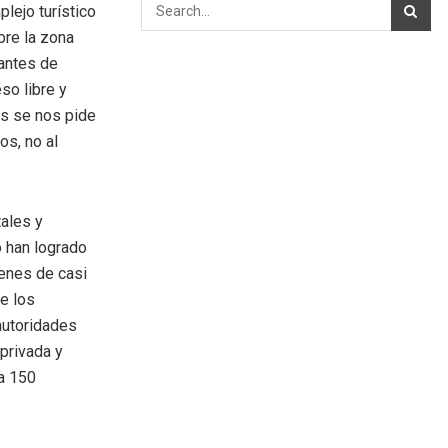
lejo turístico
bre la zona
tantes de
so libre y
as se nos pide
os, no al
tales y
o han logrado
enes de casi
ue los
autoridades
 privada y
 a 150