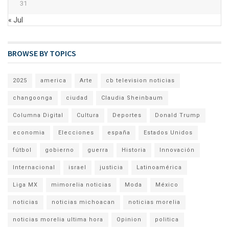
31
« Jul
BROWSE BY TOPICS
2025
america
Arte
cb television noticias
changoonga
ciudad
Claudia Sheinbaum
Columna Digital
Cultura
Deportes
Donald Trump
economia
Elecciones
españa
Estados Unidos
fútbol
gobierno
guerra
Historia
Innovación
Internacional
israel
justicia
Latinoamérica
Liga MX
mimorelia noticias
Moda
México
noticias
noticias michoacan
noticias morelia
noticias morelia ultima hora
Opinion
politica