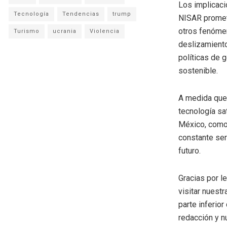
Los implicac
Tecnología
Tendencias
trump
NISAR promete
otros fenómen
Turismo
ucrania
Violencia
deslizamiento
políticas de 
sostenible.
A medida que 
tecnología sat
México, como 
constante ser
futuro.
Gracias por l
visitar nuestr
parte inferio
redacción y n