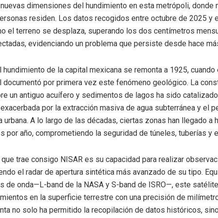
nuevas dimensiones del hundimiento en esta metrópoli, donde
ersonas residen. Los datos recogidos entre octubre de 2025 y 
o el terreno se desplaza, superando los dos centímetros mensu
ctadas, evidenciando un problema que persiste desde hace más
el hundimiento de la capital mexicana se remonta a 1925, cuando 
 documentó por primera vez este fenómeno geológico. La const
re un antiguo acuífero y sedimentos de lagos ha sido catalizado
 exacerbada por la extracción masiva de agua subterránea y el p
ra urbana. A lo largo de las décadas, ciertas zonas han llegado a 
s por año, comprometiendo la seguridad de túneles, tuberías y ed
 que trae consigo NISAR es su capacidad para realizar observa
iendo el radar de apertura sintética más avanzado de su tipo. Eq
es de onda—L-band de la NASA y S-band de ISRO—, este satélit
mientos en la superficie terrestre con una precisión de milímetro
nta no solo ha permitido la recopilación de datos históricos, si