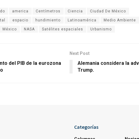
ado
america
Centímetros
Ciencia
Ciudad De México
tal
espacio
hundimiento
Latinoamérica
Medio Ambiente
México
NASA
Satélites espaciales
Urbanismo
Next Post
nto del PIB de la eurozona
Alemania considera la adv
do
Trump.
Categorías
Columnas
Nacion