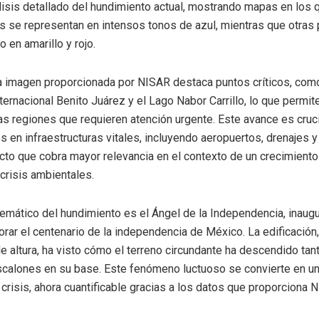
lisis detallado del hundimiento actual, mostrando mapas en los 
 se representan en intensos tonos de azul, mientras que otras
 en amarillo y rojo.
la imagen proporcionada por NISAR destaca puntos críticos, com
ernacional Benito Juárez y el Lago Nabor Carrillo, lo que permite
las regiones que requieren atención urgente. Este avance es cruci
os en infraestructuras vitales, incluyendo aeropuertos, drenajes 
cto que cobra mayor relevancia en el contexto de un crecimiento
risis ambientales.
mático del hundimiento es el Ángel de la Independencia, inaug
ar el centenario de la independencia de México. La edificación,
e altura, ha visto cómo el terreno circundante ha descendido tan
calones en su base. Este fenómeno luctuoso se convierte en un
 crisis, ahora cuantificable gracias a los datos que proporciona 