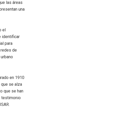
que las áreas
 presentan una
o el
 identificar
al para
y redes de
 urbano
urado en 1910
 que se alza
to que se han
 testimonio
NISAR.