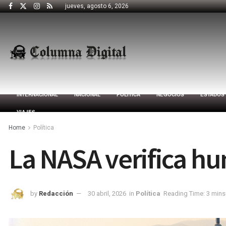
jueves, agosto 6, 2026
INTERNACIONAL
NACIONAL
POLÍTICA
NEGOCIOS
ESTADOS
VIAJES
Home
Política
La NASA verifica hu
by
Redacción
30 abril, 2026
in
Política
Reading Time: 3 mins