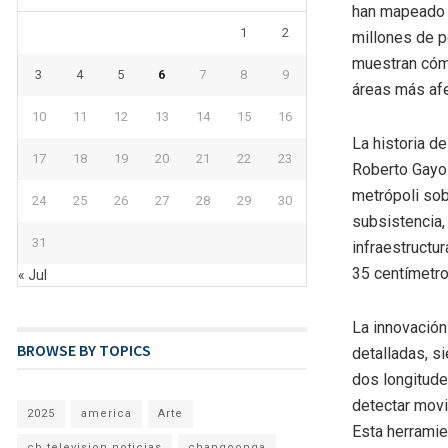
han mapeado 
1
2
millones de p
muestran cóm
3
4
5
6
7
8
9
áreas más afe
10
11
12
13
14
15
16
La historia d
17
18
19
20
21
22
23
Roberto Gayol
metrópoli sob
24
25
26
27
28
29
30
subsistencia,
31
infraestructu
35 centímetro
« Jul
La innovación
BROWSE BY TOPICS
detalladas, s
dos longitud
detectar movi
2025
america
Arte
Esta herramie
cb television noticias
changoonga