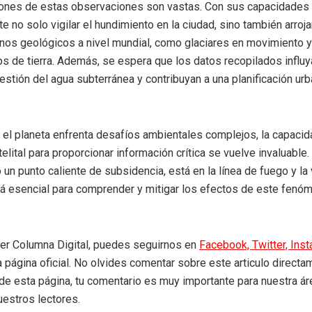
iones de estas observaciones son vastas. Con sus capacidades 
 no solo vigilar el hundimiento en la ciudad, sino también arroja
os geológicos a nivel mundial, como glaciares en movimiento y
s de tierra. Además, se espera que los datos recopilados influy
gestión del agua subterránea y contribuyan a una planificación u
el planeta enfrenta desafíos ambientales complejos, la capacid
elital para proporcionar información crítica se vuelve invaluable
un punto caliente de subsidencia, está en la línea de fuego y la 
á esencial para comprender y mitigar los efectos de este fenóm
eer Columna Digital, puedes seguirnos en
Facebook,
Twitter,
Ins
a página oficial. No olvides comentar sobre este articulo directa
r de esta página, tu comentario es muy importante para nuestra á
uestros lectores.