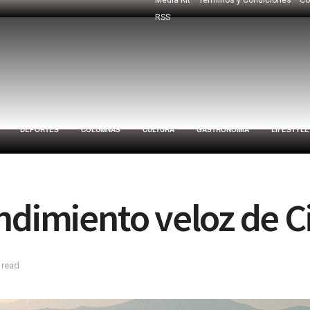
RSS
DEPORTES
COLUMNAS
CULTURA
GASTRONOMÍA
LIFESTYLE
ndimiento veloz de 
 read