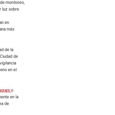
de monitoreo,
r luz sobre
an en
rbana más
ad de la
. Ciudad de
vigilancia
eno en el
tagram
o
mente en la
rea de