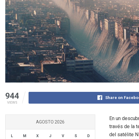
944
Share on Facebo
VIEWS
En un descubr
AGOSTO 2026
través de la 
del satélite 
L
M
X
J
V
S
D