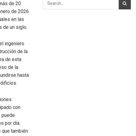
 más de 20
enero de 2026
ales en las
 de un siglo.
el ingeniero
rucción de la
ra de esta
eso de la
hundirse hasta
ificios.
ciones
uipado con
e puede
s por día.
no que también