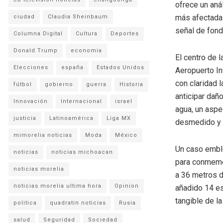
ofrece un aná
más afectadas
ciudad
Claudia Sheinbaum
señal de fondo
Columna Digital
Cultura
Deportes
Donald Trump
economia
El centro de 
Elecciones
españa
Estados Unidos
Aeropuerto Int
con claridad 
fútbol
gobierno
guerra
Historia
anticipar dañ
Innovación
Internacional
israel
agua, un aspe
justicia
Latinoamérica
Liga MX
desmedido y c
mimorelia noticias
Moda
México
Un caso emble
noticias
noticias michoacan
para conmemor
noticias morelia
a 36 metros d
noticias morelia ultima hora
Opinion
añadido 14 es
tangible de la
politica
quadratin noticias
Rusia
salud
Seguridad
Sociedad