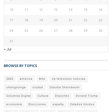
10
11
12
13
14
15
16
17
18
19
20
21
22
23
24
25
26
27
28
29
30
31
« Jul
BROWSE BY TOPICS
2025
america
Arte
cb television noticias
changoonga
ciudad
Claudia Sheinbaum
Columna Digital
Cultura
Deportes
Donald Trump
economia
Elecciones
españa
Estados Unidos