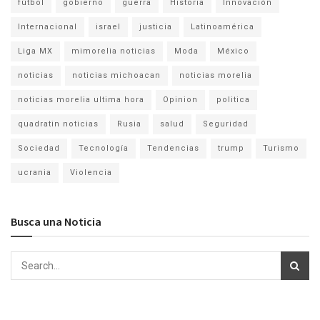
fútbol
gobierno
guerra
Historia
Innovación
Internacional
israel
justicia
Latinoamérica
Liga MX
mimorelia noticias
Moda
México
noticias
noticias michoacan
noticias morelia
noticias morelia ultima hora
Opinion
politica
quadratin noticias
Rusia
salud
Seguridad
Sociedad
Tecnología
Tendencias
trump
Turismo
ucrania
Violencia
Busca una Noticia