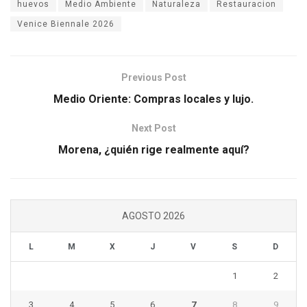
huevos
Medio Ambiente
Naturaleza
Restauracion
Venice Biennale 2026
Previous Post
Medio Oriente: Compras locales y lujo.
Next Post
Morena, ¿quién rige realmente aquí?
AGOSTO 2026
L
M
X
J
V
S
D
1
2
3
4
5
6
7
8
9