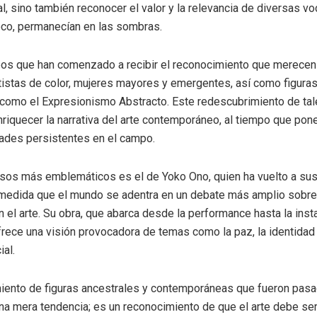
al, sino también reconocer el valor y la relevancia de diversas v
oco, permanecían en las sombras.
pos que han comenzado a recibir el reconocimiento que merecen
tistas de color, mujeres mayores y emergentes, así como figuras
como el Expresionismo Abstracto. Este redescubrimiento de tal
enriquecer la narrativa del arte contemporáneo, al tiempo que pon
ades persistentes en el campo.
sos más emblemáticos es el de Yoko Ono, quien ha vuelto a susc
medida que el mundo se adentra en un debate más amplio sobre
n el arte. Su obra, que abarca desde la performance hasta la inst
frece una visión provocadora de temas como la paz, la identidad 
ial.
iento de figuras ancestrales y contemporáneas que fueron pasa
a mera tendencia; es un reconocimiento de que el arte debe ser 