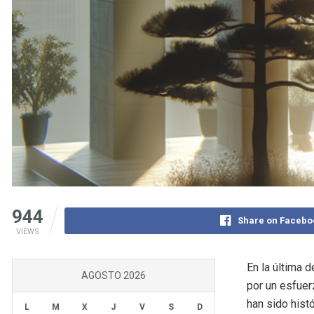
944
Share on Facebo
VIEWS
En la última d
AGOSTO 2026
por un esfuer
han sido hist
L
M
X
J
V
S
D