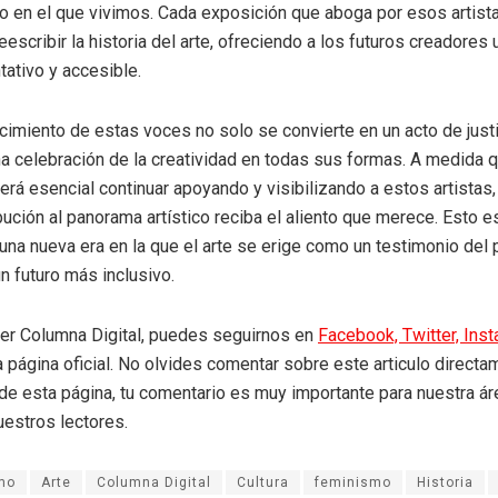
 en el que vivimos. Cada exposición que aboga por esos artist
eescribir la historia del arte, ofreciendo a los futuros creadores
ativo y accesible.
ocimiento de estas voces no solo se convierte en un acto de justi
a celebración de la creatividad en todas sus formas. A medida 
rá esencial continuar apoyando y visibilizando a estos artistas
bución al panorama artístico reciba el aliento que merece. Esto e
na nueva era en la que el arte se erige como un testimonio del
un futuro más inclusivo.
eer Columna Digital, puedes seguirnos en
Facebook,
Twitter,
Ins
a página oficial. No olvides comentar sobre este articulo directa
r de esta página, tu comentario es muy importante para nuestra á
uestros lectores.
mo
Arte
Columna Digital
Cultura
feminismo
Historia