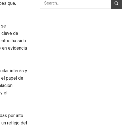
oces que,
 se
 clave de
entos ha sido
e en evidencia
itar interés y
 el papel de
alación
y el
das por alto
un reflejo del