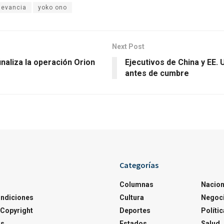
levancia
yoko ono
Next Post
naliza la operación Orion
Ejecutivos de China y EE. 
antes de cumbre
Categorías
Columnas
Nacion
ondiciones
Cultura
Negoc
Copyright
Deportes
Polític
os
Estados
Salud