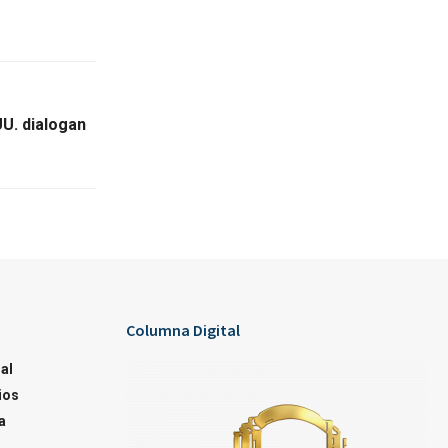
UU. dialogan
Columna Digital
al
ios
a