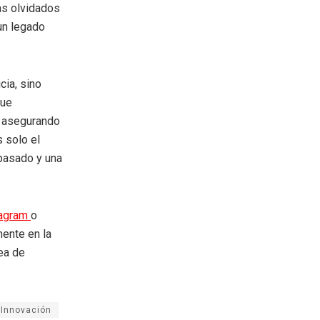
as olvidados
 un legado
cia, sino
que
, asegurando
s solo el
 pasado y una
tagram
o
mente en la
rea de
Innovación