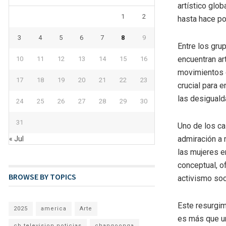
artístico glob
1
2
hasta hace p
3
4
5
6
7
8
9
Entre los gru
encuentran ar
10
11
12
13
14
15
16
movimientos 
17
18
19
20
21
22
23
crucial para 
las desiguald
24
25
26
27
28
29
30
31
Uno de los ca
admiración a 
« Jul
las mujeres e
conceptual, o
BROWSE BY TOPICS
activismo soc
Este resurgim
2025
america
Arte
es más que un
cb television noticias
changoonga