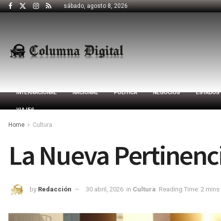
sábado, agosto 8, 2026
INTERNACIONAL
NACIONAL
POLÍTICA
NEGOCIOS
ESTADOS
VIAJES
Home
Cultura
La Nueva Pertinenc
by
Redacción
30 abril, 2026
in
Cultura
Reading Time: 2 mins