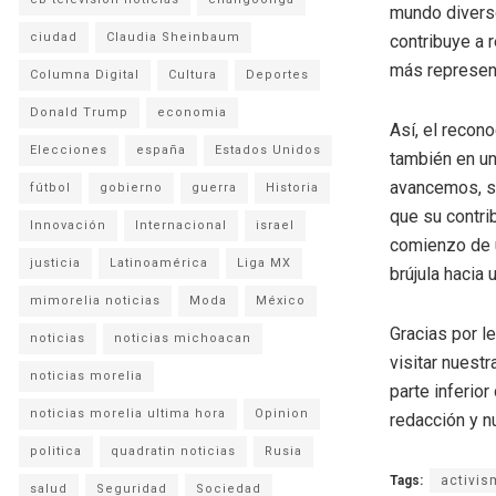
mundo diverso
ciudad
Claudia Sheinbaum
contribuye a r
más represent
Columna Digital
Cultura
Deportes
Donald Trump
economia
Así, el recon
Elecciones
españa
Estados Unidos
también en un
avancemos, se
fútbol
gobierno
guerra
Historia
que su contri
Innovación
Internacional
israel
comienzo de u
justicia
Latinoamérica
Liga MX
brújula hacia 
mimorelia noticias
Moda
México
Gracias por l
noticias
noticias michoacan
visitar nuestr
noticias morelia
parte inferio
noticias morelia ultima hora
Opinion
redacción y n
politica
quadratin noticias
Rusia
Tags:
activis
salud
Seguridad
Sociedad