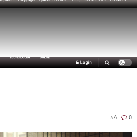
TECNOLOGÍA
SALUD
Login
A
0
A