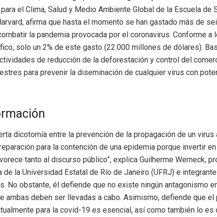
 para el Clima, Salud y Medio Ambiente Global de la Escuela de 
Harvard, afirma que hasta el momento se han gastado más de sei
combatir la pandemia provocada por el coronavirus. Conforme a l
ífico, solo un 2% de este gasto (22.000 millones de dólares). Bas
 actividades de reducción de la deforestación y control del comer
estres para prevenir la diseminación de cualquier virus con pote
ormación
ierta dicotomía entre la prevención de la propagación de un virus
reparación para la contención de una epidemia porque invertir en
vorece tanto al discurso público”, explica Guilherme Werneck, p
 de la Universidad Estatal de Río de Janeiro (UFRJ) e integrante
s. No obstante, él defiende que no existe ningún antagonismo e
ue ambas deben ser llevadas a cabo. Asimismo, defiende que el
tualmente para la covid-19 es esencial, así como también lo es 