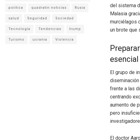
del sistema d
politica
quadratin noticias
Rusia
Malasia graci
salud
Seguridad
Sociedad
murciélagos d
Tecnología
Tendencias
trump
un brote que 
Turismo
ucrania
Violencia
Preparar
esencial
El grupo de i
diseminación
frente a las d
centrando exc
aumento de p
pero insufici
investigadore
El doctor Aaro