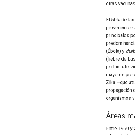
otras vacunas
El 50% de la
provenían de 
principales p
predominancia
(Ébola) y
rha
(fiebre de La
portan retrov
mayores proba
Zika —que atr
propagación q
organismos v
Áreas má
Entre 1960 y 