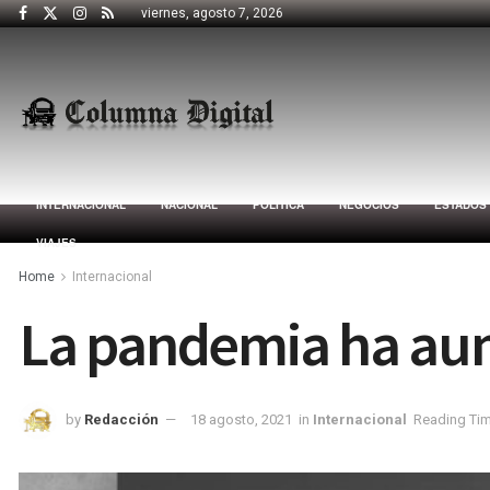
viernes, agosto 7, 2026
INTERNACIONAL
NACIONAL
POLÍTICA
NEGOCIOS
ESTADOS
VIAJES
Home
Internacional
La pandemia ha aum
by
Redacción
18 agosto, 2021
in
Internacional
Reading Tim