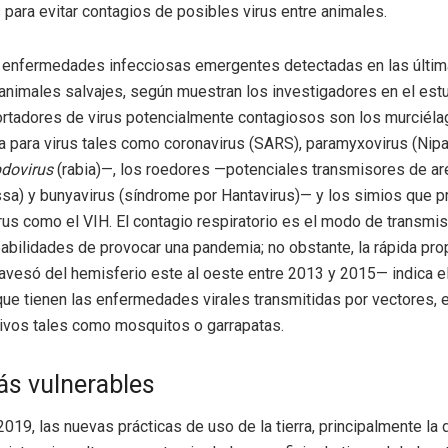
 para evitar contagios de posibles virus entre animales.
s enfermedades infecciosas emergentes detectadas en las últi
animales salvajes, según muestran los investigadores en el est
ortadores de virus potencialmente contagiosos son los murciél
 para virus tales como coronavirus (SARS), paramyxovirus (Nipah)
bdovirus
(rabia)—, los roedores —potenciales transmisores de ar
ssa) y bunyavirus (síndrome por Hantavirus)— y los simios que p
irus como el VIH. El contagio respiratorio es el modo de transmi
bilidades de provocar una pandemia; no obstante, la rápida pro
avesó del hemisferio este al oeste entre 2013 y 2015— indica el
ue tienen las enfermedades virales transmitidas por vectores, e
ivos tales como mosquitos o garrapatas.
s vulnerables
2019, las nuevas prácticas de uso de la tierra, principalmente la