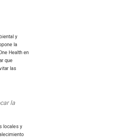
iental y
ropone la
One Health en
nar que
itar las
car la
s locales y
alecimiento