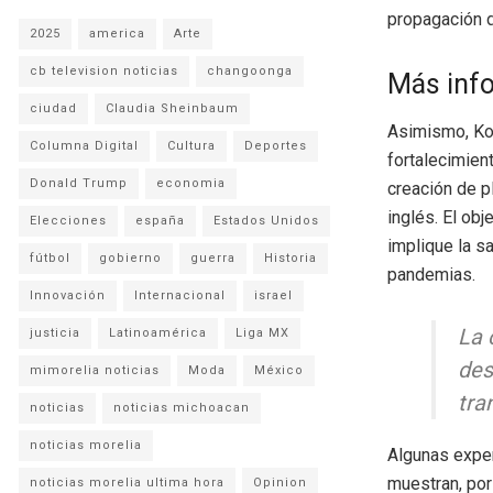
propagación 
2025
america
Arte
cb television noticias
changoonga
Más inf
ciudad
Claudia Sheinbaum
Asimismo, Koc
Columna Digital
Cultura
Deportes
fortalecimien
Donald Trump
economia
creación de p
inglés. El obj
Elecciones
españa
Estados Unidos
implique la s
fútbol
gobierno
guerra
Historia
pandemias.
Innovación
Internacional
israel
La 
justicia
Latinoamérica
Liga MX
des
mimorelia noticias
Moda
México
tra
noticias
noticias michoacan
noticias morelia
Algunas exper
muestran, por
noticias morelia ultima hora
Opinion