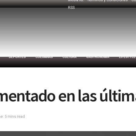
RSS
DEPORTES
COLUMNAS
CULTURA
GASTRONOMÍA
LIFESTYLE
entado en las últim
e: 5 mins read