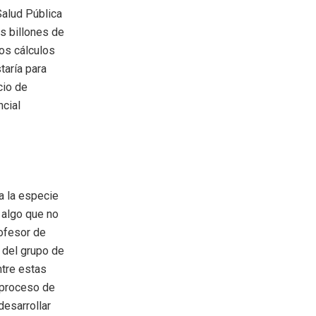
Salud Pública
s billones de
os cálculos
taría para
cio de
ncial
 a la especie
 algo que no
rofesor de
 del grupo de
ntre estas
 proceso de
desarrollar