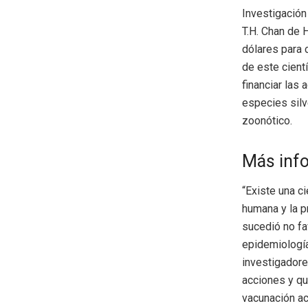
Investigación
T.H. Chan de 
dólares para 
de este cient
financiar las
especies silv
zoonótico.
Más inf
“Existe una c
humana y la p
sucedió no fa
epidemiología
investigadore
acciones y q
vacunación ac