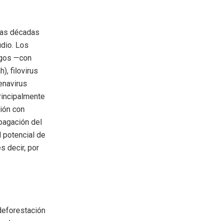
mas décadas
udio. Los
agos —con
, filovirus
enavirus
rincipalmente
sión con
pagación del
 potencial de
s decir, por
 deforestación