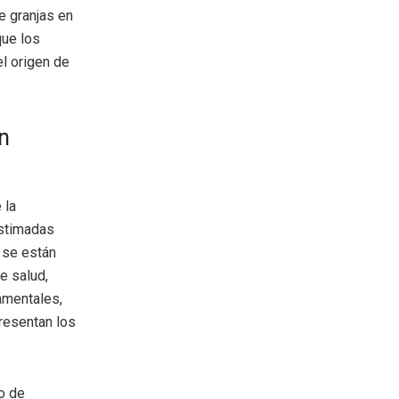
e granjas en
que los
el origen de
n
 la
estimadas
s se están
e salud,
amentales,
presentan los
ro de