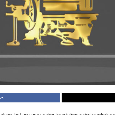
ok
roteger los bosques y cambiar las prácticas agrícolas actuales p