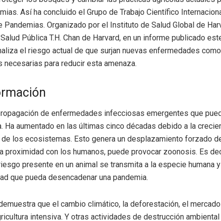
mias. Así ha concluido el Grupo de Trabajo Científico Internacion
 Pandemias. Organizado por el Instituto de Salud Global de Harv
 Salud Pública T.H. Chan de Harvard, en un informe publicado est
aliza el riesgo actual de que surjan nuevas enfermedades como 
s necesarias para reducir esta amenaza.
ormación
 propagación de enfermedades infecciosas emergentes que pue
. Ha aumentado en las últimas cinco décadas debido a la crecien
n de los ecosistemas. Esto genera un desplazamiento forzado d
 la proximidad con los humanos, puede provocar zoonosis. Es dec
iesgo presente en un animal se transmita a la especie humana y
ad que pueda desencadenar una pandemia.
demuestra que el cambio climático, la deforestación, el mercad
gricultura intensiva. Y otras actividades de destrucción ambiental 