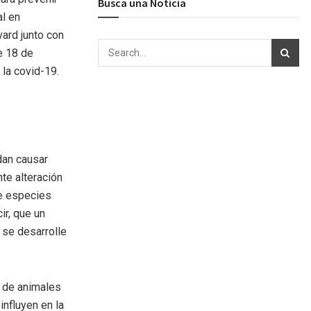
Busca una Noticia
al en
ard junto con
e 18 de
la covid-19.
dan causar
te alteración
e especies
ir, que un
 se desarrolle
o de animales
influyen en la