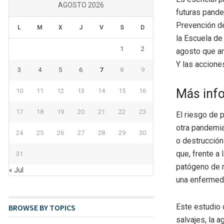
AGOSTO 2026
futuras pande
Prevención de
L
M
X
J
V
S
D
la Escuela de
1
2
agosto que an
Y las accione
3
4
5
6
7
8
9
Más inf
10
11
12
13
14
15
16
17
18
19
20
21
22
23
El riesgo de
otra pandemia
24
25
26
27
28
29
30
o destrucció
que, frente a
31
patógeno de r
« Jul
una enfermed
Este estudio 
BROWSE BY TOPICS
salvajes, la a