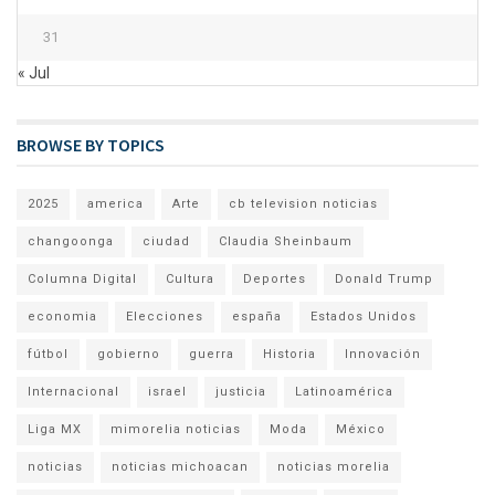
31
« Jul
BROWSE BY TOPICS
2025
america
Arte
cb television noticias
changoonga
ciudad
Claudia Sheinbaum
Columna Digital
Cultura
Deportes
Donald Trump
economia
Elecciones
españa
Estados Unidos
fútbol
gobierno
guerra
Historia
Innovación
Internacional
israel
justicia
Latinoamérica
Liga MX
mimorelia noticias
Moda
México
noticias
noticias michoacan
noticias morelia