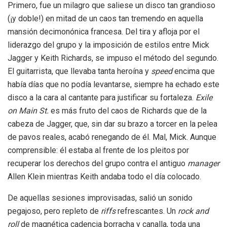
Primero, fue un milagro que saliese un disco tan grandioso
(¡y doble!) en mitad de un caos tan tremendo en aquella
mansión decimonónica francesa. Del tira y afloja por el
liderazgo del grupo y la imposición de estilos entre Mick
Jagger y Keith Richards, se impuso el método del segundo.
El guitarrista, que llevaba tanta heroína y
speed
encima que
había días que no podía levantarse, siempre ha echado este
disco a la cara al cantante para justificar su fortaleza.
Exile
on Main St.
es más fruto del caos de Richards que de la
cabeza de Jagger, que, sin dar su brazo a torcer en la pelea
de pavos reales, acabó renegando de él. Mal, Mick. Aunque
comprensible: él estaba al frente de los pleitos por
recuperar los derechos del grupo contra el antiguo
manager
Allen Klein mientras Keith andaba todo el día colocado.
De aquellas sesiones improvisadas, salió un sonido
pegajoso, pero repleto de
riffs
refrescantes. Un
rock and
roll
de magnética cadencia borracha y canalla, toda una