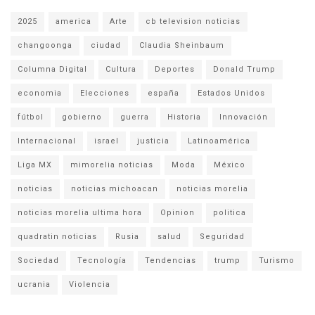
2025
america
Arte
cb television noticias
changoonga
ciudad
Claudia Sheinbaum
Columna Digital
Cultura
Deportes
Donald Trump
economia
Elecciones
españa
Estados Unidos
fútbol
gobierno
guerra
Historia
Innovación
Internacional
israel
justicia
Latinoamérica
Liga MX
mimorelia noticias
Moda
México
noticias
noticias michoacan
noticias morelia
noticias morelia ultima hora
Opinion
politica
quadratin noticias
Rusia
salud
Seguridad
Sociedad
Tecnología
Tendencias
trump
Turismo
ucrania
Violencia