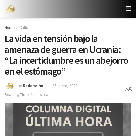
Home
Cultura
La vida en tensión bajo la
amenaza de guerra en Ucrania:
“La incertidumbre es un abejorro
en el estómago”
by
Redacción
25 enero, 2022
A
A
Reading Time: 6 mins read