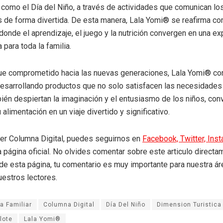
s como el Día del Niño, a través de actividades que comunican lo
s de forma divertida. De esta manera, Lala Yomi® se reafirma co
 donde el aprendizaje, el juego y la nutrición convergen en una ex
para toda la familia.
ue comprometido hacia las nuevas generaciones, Lala Yomi® co
esarrollando productos que no solo satisfacen las necesidades 
ién despiertan la imaginación y el entusiasmo de los niños, conv
alimentación en un viaje divertido y significativo.
eer Columna Digital, puedes seguirnos en
Facebook,
Twitter,
Ins
a página oficial. No olvides comentar sobre este articulo directa
r de esta página, tu comentario es muy importante para nuestra á
uestros lectores.
a Familiar
Columna Digital
Día Del Niño
Dimension Turistic
lote
Lala Yomi®