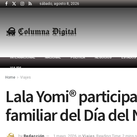
sábado, agosto 8, 2026
INTERNACIONAL
NACIONAL
POLÍTICA
NEGOCIOS
ESTADOS
VIAJES
Home
Viajes
Lala Yomi® participa
familiar del Día del 
by
Redacción
1 mayo, 2026
in
Viajes
Reading Time: 2 mins 