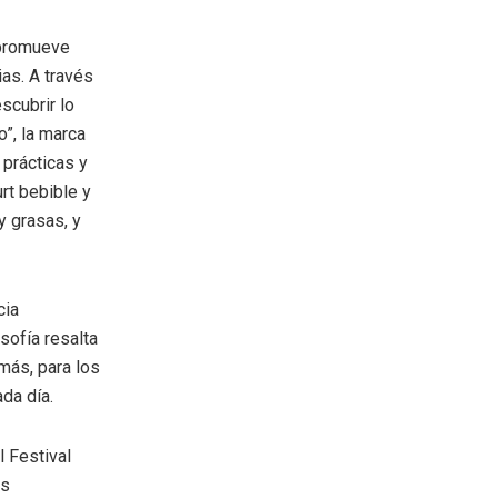
 promueve
ias. A través
scubrir lo
o”, la marca
 prácticas y
urt bebible y
y grasas, y
cia
sofía resalta
más, para los
ada día.
l Festival
os