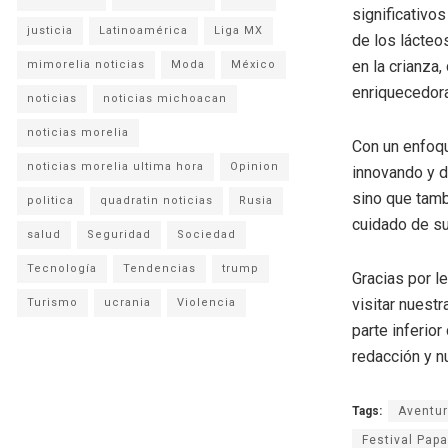
significativo
justicia
Latinoamérica
Liga MX
de los lácteo
en la crianza,
mimorelia noticias
Moda
México
enriquecedora 
noticias
noticias michoacan
noticias morelia
Con un enfoq
noticias morelia ultima hora
Opinion
innovando y d
sino que tamb
politica
quadratin noticias
Rusia
cuidado de su 
salud
Seguridad
Sociedad
Tecnología
Tendencias
trump
Gracias por l
visitar nuestr
Turismo
ucrania
Violencia
parte inferio
redacción y n
Tags:
Aventur
Festival Papa