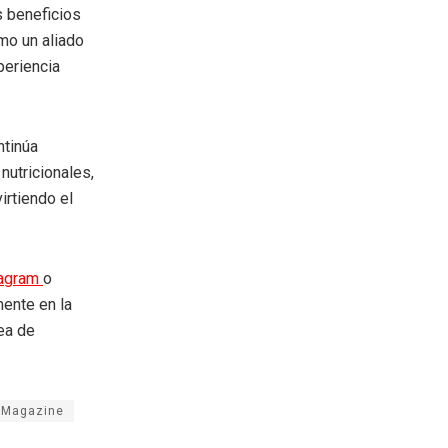
s beneficios
mo un aliado
periencia
ntinúa
nutricionales,
irtiendo el
tagram
o
mente en la
rea de
a Magazine