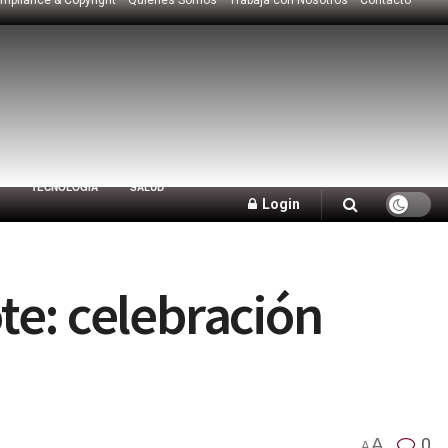
TECNOLOGÍA
SALUD
Login
ote: celebración
A
0
A