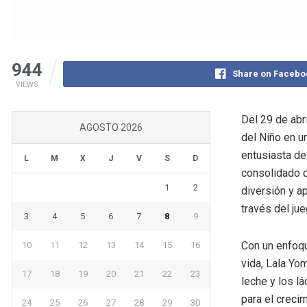
944
Share on Facebo
VIEWS
Del 29 de abr
AGOSTO 2026
del Niño en un
entusiasta de
L
M
X
J
V
S
D
consolidado c
1
2
diversión y a
través del jue
3
4
5
6
7
8
9
Con un enfoqu
10
11
12
13
14
15
16
vida, Lala Yom
17
18
19
20
21
22
23
leche y los l
para el creci
24
25
26
27
28
29
30