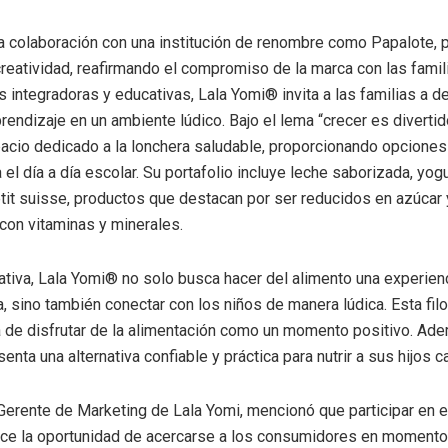
una colaboración con una institución de renombre como Papalote,
creatividad, reafirmando el compromiso de la marca con las famil
s integradoras y educativas, Lala Yomi® invita a las familias a de
rendizaje en un ambiente lúdico. Bajo el lema “crecer es divertid
acio dedicado a la lonchera saludable, proporcionando opciones
a el día a día escolar. Su portafolio incluye leche saborizada, yog
tit suisse, productos que destacan por ser reducidos en azúcar 
con vitaminas y minerales.
iativa, Lala Yomi® no solo busca hacer del alimento una experien
, sino también conectar con los niños de manera lúdica. Esta filo
a de disfrutar de la alimentación como un momento positivo. Ade
enta una alternativa confiable y práctica para nutrir a sus hijos c
Gerente de Marketing de Lala Yomi, mencionó que participar en e
ece la oportunidad de acercarse a los consumidores en moment