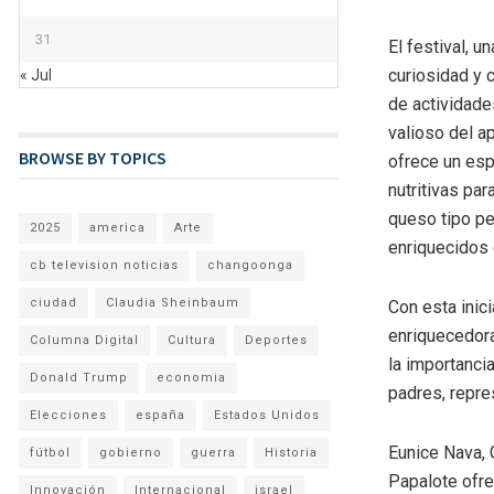
31
El festival, 
curiosidad y 
« Jul
de actividade
valioso del ap
BROWSE BY TOPICS
ofrece un esp
nutritivas par
queso tipo pe
2025
america
Arte
enriquecidos 
cb television noticias
changoonga
ciudad
Claudia Sheinbaum
Con esta inic
enriquecedora
Columna Digital
Cultura
Deportes
la importanci
Donald Trump
economia
padres, repres
Elecciones
españa
Estados Unidos
Eunice Nava, 
fútbol
gobierno
guerra
Historia
Papalote ofr
Innovación
Internacional
israel