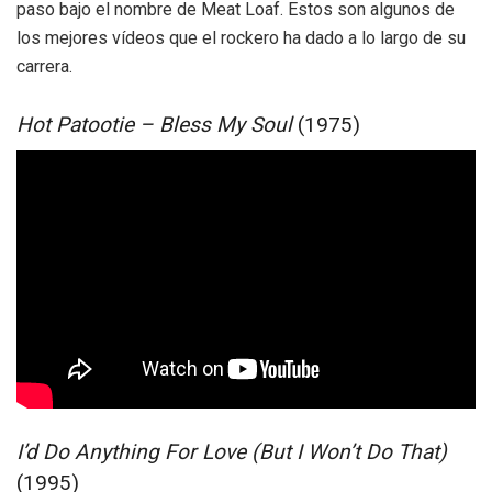
paso bajo el nombre de Meat Loaf. Estos son algunos de
los mejores vídeos que el rockero ha dado a lo largo de su
carrera.
Hot Patootie – Bless My Soul
(1975)
I’d Do Anything For Love (But I Won’t Do That)
(1995)