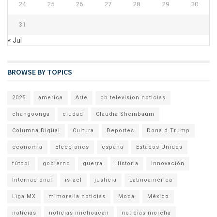
24
25
26
27
28
29
30
31
« Jul
BROWSE BY TOPICS
2025
america
Arte
cb television noticias
changoonga
ciudad
Claudia Sheinbaum
Columna Digital
Cultura
Deportes
Donald Trump
economia
Elecciones
españa
Estados Unidos
fútbol
gobierno
guerra
Historia
Innovación
Internacional
israel
justicia
Latinoamérica
Liga MX
mimorelia noticias
Moda
México
noticias
noticias michoacan
noticias morelia