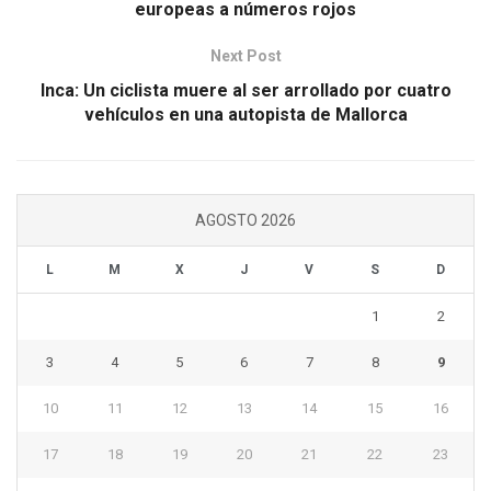
europeas a números rojos
Next Post
Inca: Un ciclista muere al ser arrollado por cuatro
vehículos en una autopista de Mallorca
AGOSTO 2026
L
M
X
J
V
S
D
1
2
3
4
5
6
7
8
9
10
11
12
13
14
15
16
17
18
19
20
21
22
23