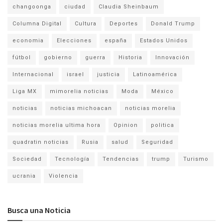
changoonga
ciudad
Claudia Sheinbaum
Columna Digital
Cultura
Deportes
Donald Trump
economia
Elecciones
españa
Estados Unidos
fútbol
gobierno
guerra
Historia
Innovación
Internacional
israel
justicia
Latinoamérica
Liga MX
mimorelia noticias
Moda
México
noticias
noticias michoacan
noticias morelia
noticias morelia ultima hora
Opinion
politica
quadratin noticias
Rusia
salud
Seguridad
Sociedad
Tecnología
Tendencias
trump
Turismo
ucrania
Violencia
Busca una Noticia