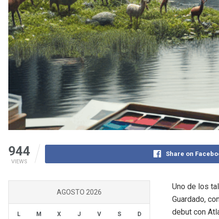
944
Share on Facebo
VIEWS
Uno de los ta
AGOSTO 2026
Guardado, con
debut con Atl
L
M
X
J
V
S
D