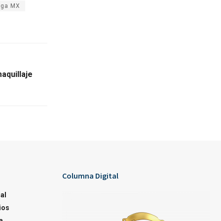
iga MX
aquillaje
Columna Digital
al
ios
a