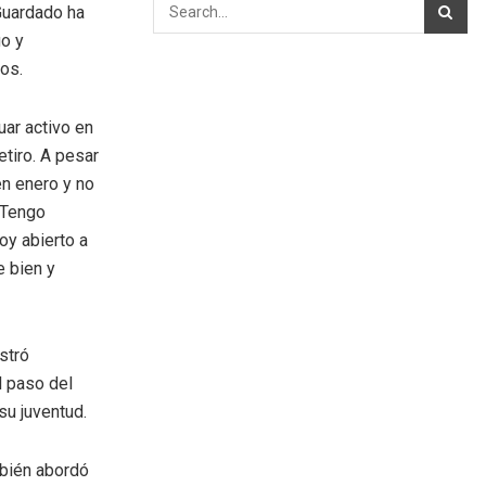
 Guardado ha
go y
os.
ar activo en
etiro. A pesar
n enero y no
“Tengo
oy abierto a
e bien y
stró
l paso del
su juventud.
mbién abordó