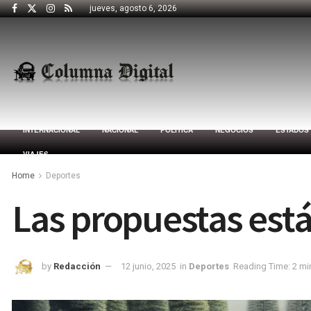
jueves, agosto 6, 2026
INTERNACIONAL
NACIONAL
POLÍTICA
NEGOCIOS
ESTADOS
VIAJES
Home
Deportes
Las propuestas están
by
Redacción
12 junio, 2025
in
Deportes
Reading Time: 2 mi