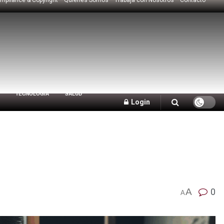
TECNOLOGÍA
SALUD
Login
A
0
A