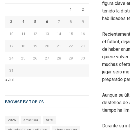
figura clave 
1
2
tenido la dis
habilidades t
3
4
5
6
7
8
9
Recientemente
10
11
12
13
14
15
16
el fútbol, dej
17
18
19
20
21
22
23
de haber anun
quiere volver
24
25
26
27
28
29
30
muchas oferta
31
jugar seis me
preparado par
« Jul
Aunque su úl
BROWSE BY TOPICS
destellos de 
tiempo ha lim
2025
america
Arte
Durante su in
cb television noticias
changoonga