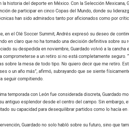
en la historia del deporte en México. Con la Selección Mexicana,
tinción de participar en cinco Copas del Mundo, donde su lideraz
écnicas han sido admirados tanto por aficionados como por crític
, en el Olé Soccer Summit, Andrés expresó su deseo de continu
ando en claro que no ha tomado una decisión definitiva sobre su r
ciado su despedida en noviembre, Guardado volvió a la cancha e
 a comprometerse a un retiro si no está completamente seguro. 
s sobre la mesa de todo tipo. No quiero decir que me retiro. Est
ses o un año más”, afirmó, subrayando que se siente físicament
a seguir compitiendo.
tima temporada con León fue considerada discreta, Guardado mo
su antiguo esplendor desde el centro del campo. Sin embargo, e
itado su capacidad para desequilibrar partidos como lo hacía en 
tervención, Guardado no solo habló sobre su futuro, sino que ta