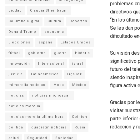
problemas cru
ciudad
Claudia Sheinbaum
directivos que
“En los últim
Columna Digital
Cultura
Deportes
Se les dan po
Donald Trump
economia
dificultado e
Elecciones
españa
Estados Unidos
Su visión des
fútbol
gobierno
guerra
Historia
significativo
Innovación
Internacional
israel
futuro del tal
justicia
Latinoamérica
Liga MX
siendo inspir
figura activa 
mimorelia noticias
Moda
México
noticias
noticias michoacan
Gracias por l
noticias morelia
visitar nuestr
noticias morelia ultima hora
Opinion
parte inferio
redacción y n
politica
quadratin noticias
Rusia
salud
Seguridad
Sociedad