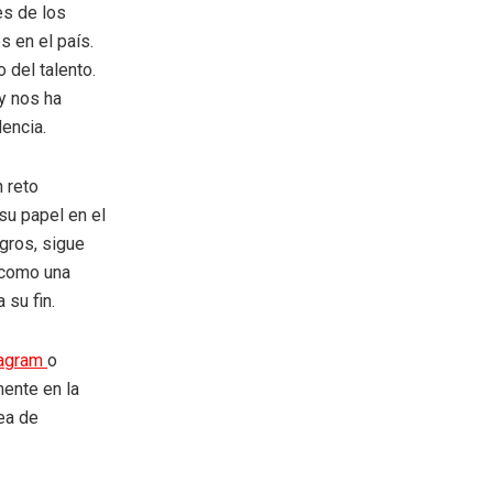
es de los
s en el país.
 del talento.
y nos ha
dencia.
n reto
su papel en el
ogros, sigue
 como una
 su fin.
tagram
o
mente en la
rea de