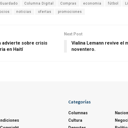
 Guardado
Columna Digital
Compras
economia
fútbol
L
ocios
noticias
ofertas
promociones
Next Post
 advierte sobre crisis
Vialina Lemann revive el m
ia en Haití
noventero.
Categorías
Columnas
Nacion
ondiciones
Cultura
Negoc
Copyright
Deportes
Polític