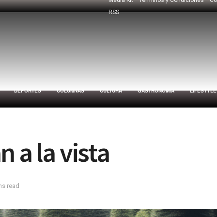
RSS
DEPORTES
COLUMNAS
CULTURA
GASTRONOMÍA
LIFESTYLE
 a la vista
ns read