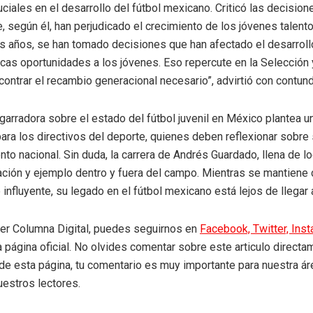
ciales en el desarrollo del fútbol mexicano. Criticó las decision
, según él, han perjudicado el crecimiento de los jóvenes talento
os años, se han tomado decisiones que han afectado el desarrollo
cas oportunidades a los jóvenes. Eso repercute en la Selección 
ncontrar el recambio generacional necesario”, advirtió con contun
garradora sobre el estado del fútbol juvenil en México plantea u
 para los directivos del deporte, quienes deben reflexionar sobre 
ento nacional. Sin duda, la carrera de Andrés Guardado, llena de l
ación y ejemplo dentro y fuera del campo. Mientras se mantiene
e influyente, su legado en el fútbol mexicano está lejos de llegar a
eer Columna Digital, puedes seguirnos en
Facebook,
Twitter,
Ins
a página oficial. No olvides comentar sobre este articulo directa
r de esta página, tu comentario es muy importante para nuestra á
uestros lectores.