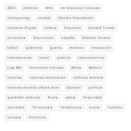
2025
america
Arte
cb television noticias
changoonga
ciudad
Claudia Sheinbaum
Columna Digital
Cultura
Deportes
Donald Trump
economia
Elecciones
españa
Estados Unidos
fútbol
gobierno
guerra
Historia
Innovación
Internacional
israel
justicia
Latinoamérica
Liga MX
mimorelia noticias
Moda
México
noticias
noticias michoacan
noticias morelia
noticias morelia ultima hora
Opinion
politica
quadratin noticias
Rusia
salud
Seguridad
Sociedad
Tecnología
Tendencias
trump
Turismo
ucrania
Violencia