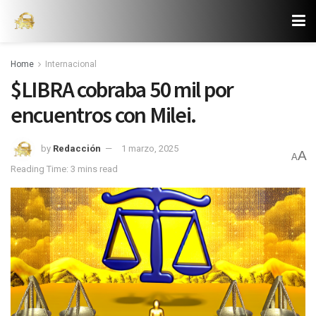
Home
Internacional
$LIBRA cobraba 50 mil por
encuentros con Milei.
by
Redacción
1 marzo, 2025
A
A
Reading Time: 3 mins read