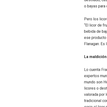
o bayas para 
Pero los lico
“El licor de f
bebida de baj
ese producto 
Flanagan. Es l
La maldición
Lo cuenta
Fra
expertos mund
mundo son Hol
licores o des
valorada por 
tradicional co
serio el licor