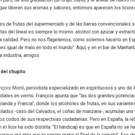
que liberen sus aromas y sabores, entonces aparecen los licore
res de frutas del supermercado y de las barras convencionales s
rutas del lineal es siempre lo mismo: alcohol con azúcar y extract
a calidad. Pero no nos flagelemos, como solemos hacerlo en Es
es igual de malo en todo el mundo”. Aquí, y en el bar de Manhatt
a industria, amigos.
 del chupito
nçois Monti
, periodista especializado en espirituosos y uno de
iales en vermú. François apunta que “las dos grandes potencias
anda y Francia”, donde los alcoholes de frutas, en sus variant
tilados -caso del Calvados, el coñac de manzana-, acumulan una 
los codos de sus respectivas ciudadanías. Pero en España, la re
n el licor ha sido distinta: “El hándicap es que en España no se 
 porque era algo que te ponían gratis al final de la comida”. Ese c