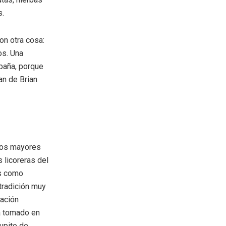
s.
on otra cosa:
os. Una
paña, porque
an de Brian
 los mayores
 licoreras del
es como
tradición muy
lación
ha tomado en
hupito de