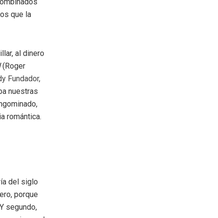
 combinados
los que la
lar, al dinero
l
(Roger
dy Fundador,
ba nuestras
engominado,
a romántica.
a del siglo
ero, porque
 Y segundo,