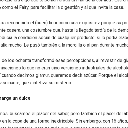
 como el Fairy, para facilitar la digestión y al que invita la casa.
s reconocido el (buen) licor como una exquisitez porque su pr
nte casera, una costumbre que, hasta la llegada tardía de la demo
educía la condición social de cualquier producto: si lo podía elab
alía mucho. Le pasó también a la morcilla o al pan durante much
p de los ochenta transformó esas percepciones, al revestir de g
naciones lo que no eran sino versiones industriales de alcoho
Y cuando decimos glamur, queremos decir azúcar. Porque el alcoh
ascinante, que sintetiza su misterio.
marga un dulce
s, buscamos el placer del sabor, pero también el placer del a
en la copa de una forma inextricable. Sin embargo, con 16 años,