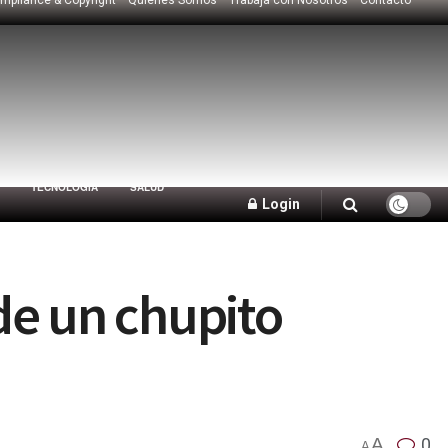
TECNOLOGÍA
SALUD
Login
de un chupito
A
0
A