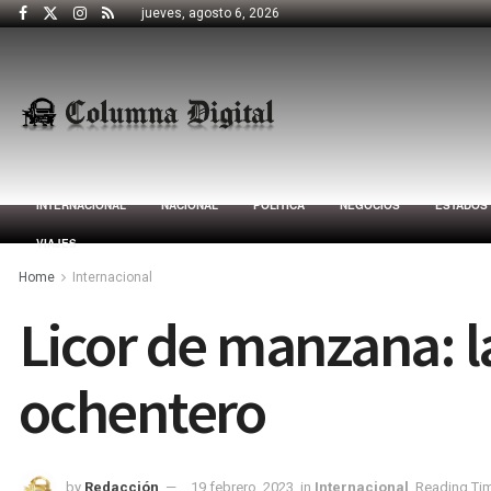
jueves, agosto 6, 2026
INTERNACIONAL
NACIONAL
POLÍTICA
NEGOCIOS
ESTADOS
VIAJES
Home
Internacional
Licor de manzana: 
ochentero
by
Redacción
19 febrero, 2023
in
Internacional
Reading Tim