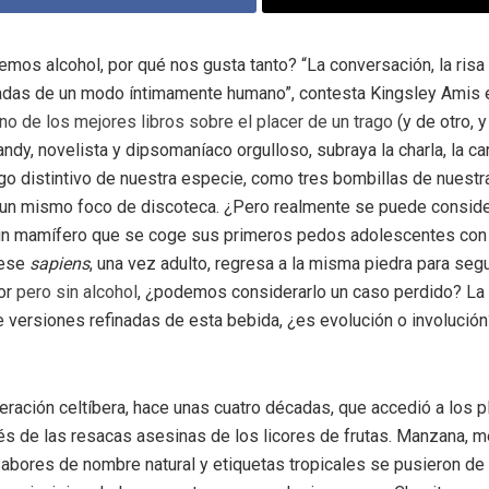
mos alcohol, por qué nos gusta tanto? “La conversación, la risa 
adas de un modo íntimamente humano”, contesta Kingsley Amis 
uno de los mejores libros sobre el placer de un trago
(y de otro, y
andy, novelista y dipsomaníaco orgulloso, subraya la charla, la ca
o distintivo de nuestra especie, como tres bombillas de nuestra
 un mismo foco de discoteca. ¿Pero realmente se puede conside
n mamífero que se coge sus primeros pedos adolescentes con 
 ese
sapiens
, una vez adulto, regresa a la misma piedra para segu
cor
pero sin alcohol
, ¿podemos considerarlo un caso perdido? La 
 versiones refinadas de esta bebida, ¿es evolución o involució
ración celtíbera, hace unas cuatro décadas, que accedió a los p
vés de las resacas asesinas de los licores de frutas. Manzana, m
sabores de nombre natural y etiquetas tropicales se pusieron d