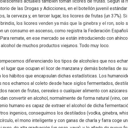
olescentes actuales también toman licores de frutas. Según la
m
torio de las Drogas y Adicciones, en el botellón juvenil estánda
s, la cerveza y, en tercer lugar, los licores de frutas (un 37%). 
 brindis, los licores
venden ya más que la ginebra y el ron
, solo 
on un consumo en ascenso, como registra la Federación Español
 Para remate, en ese mercado se están introduciendo con ahínco
 alcohol de muchos productos viejunos. Todo muy loco.
 empecemos diferenciando los tipos de alcoholes que nos echam
 el lugar que ocupan el licor de manzana y demás botellas de su
n los hábitos que encapsulan dichas estadísticas. Los humanoi
 nos echamos al coleto desde hace siglos fermentados, destila
os nacen de frutas, cereales o cualquier alimento con azúcares
dan convertir en alcohol, normalmente de forma natural (vino, cer
enio humano es capaz de extraer el alcohol de dicha fermentació
tros ingenios, conseguimos los destilados (vodka, ginebra, whis
 círculo, el mono inteligente y con ganas de charla y farra coge un
i puro, de alta graduación (un orujo, vaya), y le añade de nuevo fr