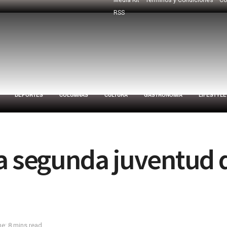
RSS
DEPORTES
COLUMNAS
CULTURA
GASTRONOMÍA
LIFESTYLE
la segunda juventud 
e: 8 mins read