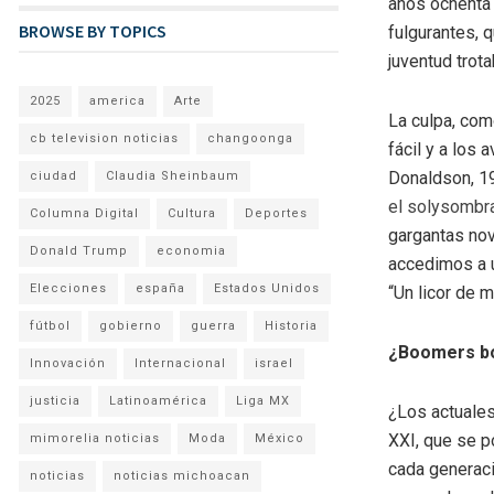
años ochenta
BROWSE BY TOPICS
fulgurantes, 
juventud trot
2025
america
Arte
La culpa, como
cb television noticias
changoonga
fácil y a los
Donaldson, 1
ciudad
Claudia Sheinbaum
el solysombra
Columna Digital
Cultura
Deportes
gargantas nov
Donald Trump
economia
accedimos a
Elecciones
españa
Estados Unidos
“Un licor de 
fútbol
gobierno
guerra
Historia
¿Boomers b
Innovación
Internacional
israel
justicia
Latinoamérica
Liga MX
¿Los actuales
XXI, que se p
mimorelia noticias
Moda
México
cada generaci
noticias
noticias michoacan