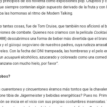
 y principios de los noventa como explosiones pop. Chupitos y
que siempre contenían algún supuesto derivado de la fruta y con 
aba las hormonas al ritmo de Modern Talking.
 tantas cosas, fue de Tom Cruise, que también nos aficionó al bil
 aviones de combate. Quienes nos criamos con la película
Cocktai
988) descubrimos una forma de beber más divertida que el
bran
 y el güisqui segoviano
de nuestros padres, cuya rudeza arrasa
eles. Con la fecha del DNI trampeada, las hombreras y el pelo 
 un
acuapark
alcohólico, azucarado y coloreado como una comedi
manzana con mucho hielo, por favor”.
obos?
 cuarentones y cincuentones éramos más tontos que la chavalerí
one tibia de Jägermeister y bebidas energéticas? Pues no. Prim
ón se inicia en el vicio con sus propias costumbres insensatas.