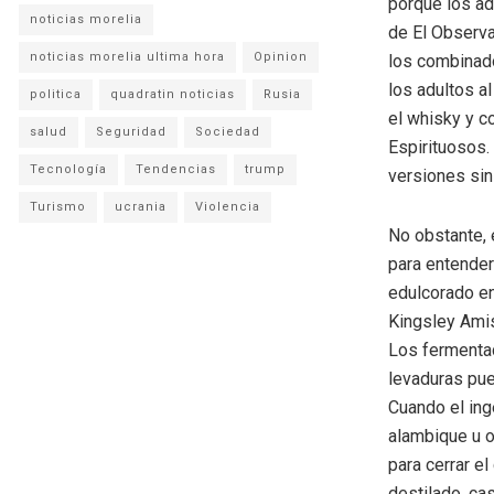
porque los ad
noticias morelia
de El Observa
noticias morelia ultima hora
Opinion
los combinado
los adultos al
politica
quadratin noticias
Rusia
el whisky y c
salud
Seguridad
Sociedad
Espirituosos.
Tecnología
Tendencias
trump
versiones sin
Turismo
ucrania
Violencia
No obstante,
para entender
edulcorado e
Kingsley Amis
Los fermentad
levaduras pue
Cuando el ing
alambique u o
para cerrar el
destilado, cas