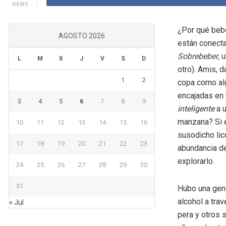
VIEWS
¿Por qué bebe
AGOSTO 2026
están conect
Sobrebeber
, 
L
M
X
J
V
S
D
otro). Amis, d
1
2
copa como alg
encajadas en
3
4
5
6
7
8
9
inteligente
a u
manzana? Si
10
11
12
13
14
15
16
susodicho li
17
18
19
20
21
22
23
abundancia de
explorarlo.
24
25
26
27
28
29
30
31
Hubo una gene
alcohol a tra
« Jul
pera y otros 