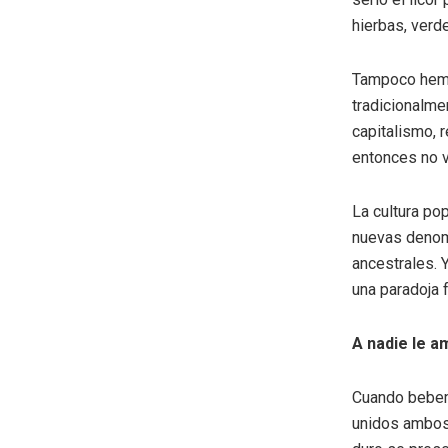
hierbas, verde
Tampoco hemo
tradicionalme
capitalismo, r
entonces no v
La cultura po
nuevas denomi
ancestrales. 
una paradoja f
A nadie le a
Cuando bebemo
unidos ambos 