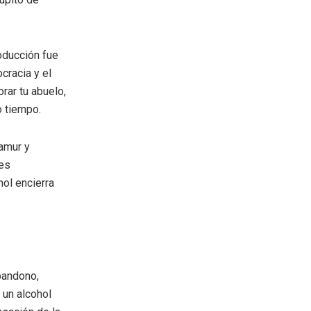
oducción fue
cracia y el
orar tu abuelo,
o tiempo.
lamur y
les
ol encierra
bandono,
 un alcohol