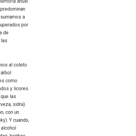
emoria anual
r predominan
Si sumamos a
superados por
a de
 las
os al coleto
 árbol
des como
dos y licores.
 que las
veza, sidra).
n, con un
ky). Y cuando,
 alcohol
utas, hierbas