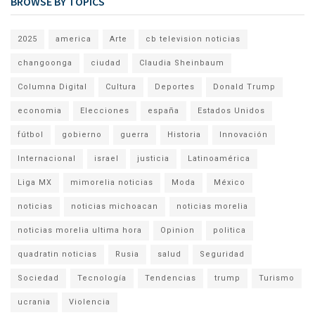
BROWSE BY TOPICS
2025
america
Arte
cb television noticias
changoonga
ciudad
Claudia Sheinbaum
Columna Digital
Cultura
Deportes
Donald Trump
economia
Elecciones
españa
Estados Unidos
fútbol
gobierno
guerra
Historia
Innovación
Internacional
israel
justicia
Latinoamérica
Liga MX
mimorelia noticias
Moda
México
noticias
noticias michoacan
noticias morelia
noticias morelia ultima hora
Opinion
politica
quadratin noticias
Rusia
salud
Seguridad
Sociedad
Tecnología
Tendencias
trump
Turismo
ucrania
Violencia