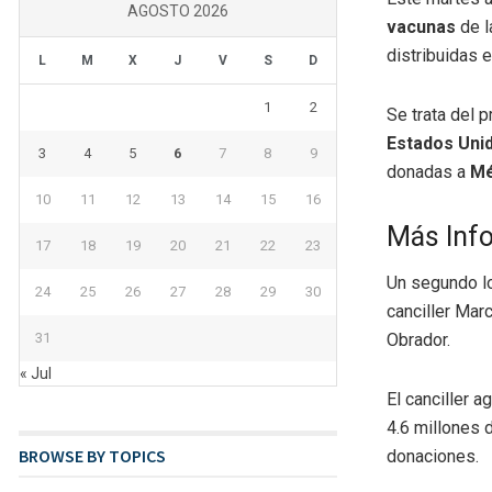
AGOSTO 2026
vacunas
de 
distribuidas e
L
M
X
J
V
S
D
1
2
Se trata del
Estados Uni
3
4
5
6
7
8
9
donadas a
Mé
10
11
12
13
14
15
16
Más Inf
17
18
19
20
21
22
23
Un segundo lo
24
25
26
27
28
29
30
canciller Mar
31
Obrador.
« Jul
El canciller 
4.6 millones 
BROWSE BY TOPICS
donaciones.