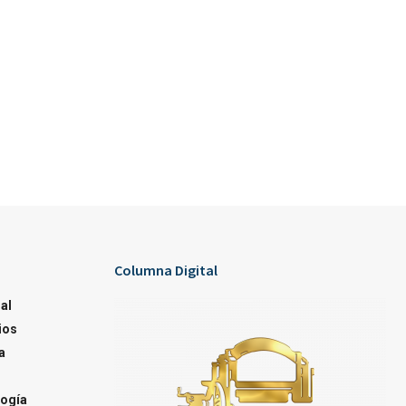
Columna Digital
al
ios
a
ogía