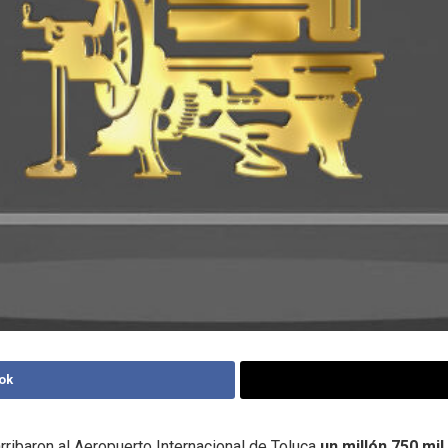
ok
rribaron al Aeropuerto Internacional de Toluca
un millón 750 mil