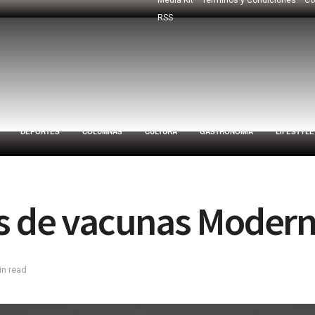
RSS
DEPORTES
COLUMNAS
CULTURA
GASTRONOMÍA
LIFESTYLE
es de vacunas Moder
in read