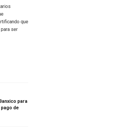
arios
ue
rtificando que
 para ser
 Banxico para
a pago de