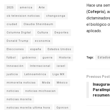
Hace una sema
2025
america
Arte
(
Cofepris
), 
cb television noticias
changoonga
dictaminadore
el biológico 
ciudad
Claudia Sheinbaum
aplicado.
Columna Digital
Cultura
Deportes
Donald Trump
economia
Elecciones
españa
Estados Unidos
Tags:
Estado
fútbol
gobierno
guerra
Historia
Innovación
Internacional
israel
justicia
Latinoamérica
Liga MX
Previous Post
mimorelia noticias
Moda
México
Inaugura
Paralímpi
noticias
noticias michoacan
resumen 
noticias morelia
noticias morelia ultima hora
Opinion