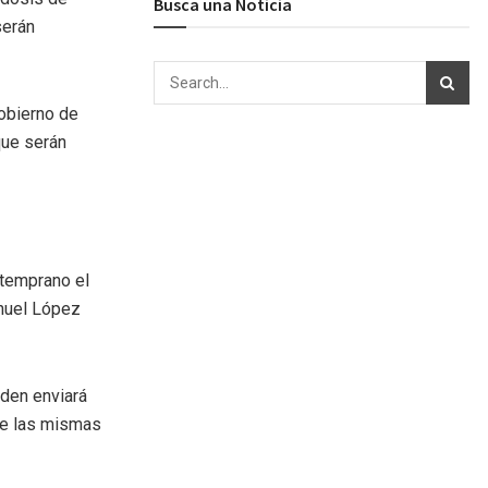
Busca una Noticia
serán
obierno de
que serán
 temprano el
anuel López
iden enviará
de las mismas