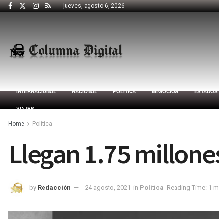
jueves, agosto 6, 2026
INTERNACIONAL
NACIONAL
POLÍTICA
NEGOCIOS
ESTADOS
VIAJES
Home
Política
Llegan 1.75 millon
by
Redacción
24 agosto, 2021
in
Política
Reading Time: 1 m